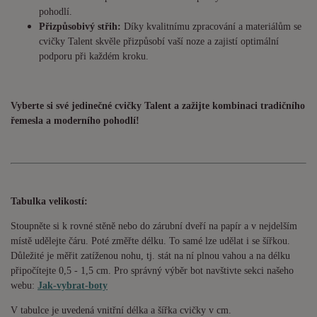
pohodlí.
Přizpůsobivý střih:
Díky kvalitnímu zpracování a materiálům se
cvičky Talent skvěle přizpůsobí vaší noze a zajistí optimální
podporu při každém kroku.
Vyberte si své jedinečné cvičky Talent a zažijte kombinaci tradičního
řemesla a moderního pohodlí!
Tabulka velikostí:
Stoupněte si k rovné stěně nebo do zárubní dveří na papír a v nejdelším
místě udělejte čáru. Poté změřte délku. To samé lze udělat i se šířkou.
Důležité je měřit zatíženou nohu, tj. stát na ní plnou vahou a na délku
připočítejte 0,5 - 1,5 cm. Pro správný výběr bot navštivte sekci našeho
webu:
Jak-vybrat-boty
V tabulce je uvedená vnitřní délka a šířka cvičky v cm.