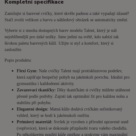
Kompletní specifikace
Zamilujte si barevné cvičky, které skvěle padnou a také vypadají úžasně!
Stačí zvolit velikost a barvu a náhledový obrázek se automaticky změní.
Vyberte si z mnoha dostupných barev modelu Talent, který je náš
nejoblíbenější pro úzké nožky. Jsme jediní na světě, kdo nabízí tak
širokou paletu barevných kůží. Užijte si styl a komfort, který si
zasloužíte.
Popis produktu:
Flexi Gym:
Naše cvičky Talent mají protiskluzovou podešev,
která zajišťuje bezpečný pohyb na jakémkoli povrchu. Ideální pro
gymnastiku i každodenní aktivity.
Zavazovací tkaničky:
Díky tkaničkám si cvičky můžete utáhnout
přesně podle potřeby. Zajistí tak optimální fit pro každou nohu a
stabilitu při pohybu.
Elegantní design:
Matná kůže dodává cvičkám sofistikovaný
vzhled, který se hodí k jakémukoli outfitu.
Prémiový materiál:
Svršek je vyroben z přírodní upravené usně
(vepřovice), která se dokonale přizpůsobí tvaru vašeho chodidla.
Po několikerém použití kůže změkne a poskytne vám maximální