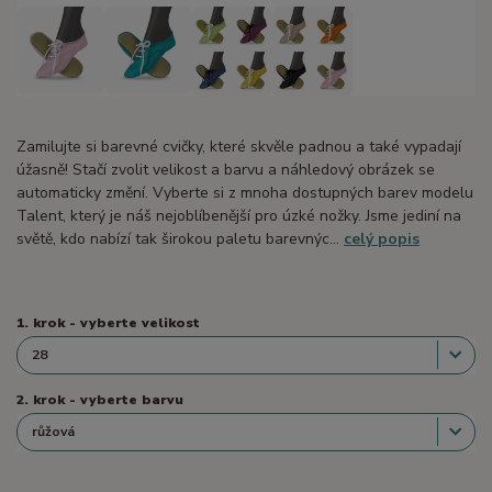
Zamilujte si barevné cvičky, které skvěle padnou a také vypadají
úžasně! Stačí zvolit velikost a barvu a náhledový obrázek se
automaticky změní. Vyberte si z mnoha dostupných barev modelu
Talent, který je náš nejoblíbenější pro úzké nožky. Jsme jediní na
světě, kdo nabízí tak širokou paletu barevnýc...
celý popis
1. krok - vyberte velikost
2. krok - vyberte barvu