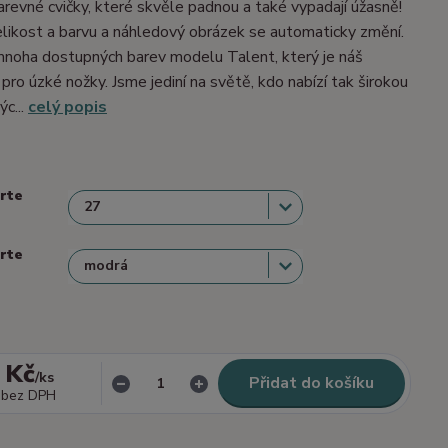
barevné cvičky, které skvěle padnou a také vypadají úžasně!
velikost a barvu a náhledový obrázek se automaticky změní.
mnoha dostupných barev modelu Talent, který je náš
 pro úzké nožky. Jsme jediní na světě, kdo nabízí tak širokou
ýc...
celý popis
erte
erte
 Kč
/
ks
Přidat do košíku
bez DPH