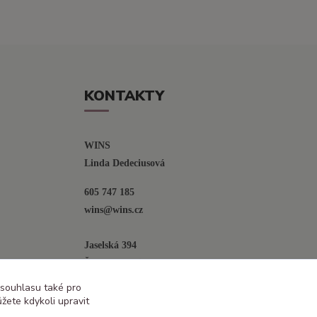
KONTAKTY
WINS
Linda Dedeciusová                             
605 747 185
wins@wins.cz                                         
Jaselská 394
Šenov u N. Jičína
742 42
 souhlasu také pro
žete kdykoli upravit