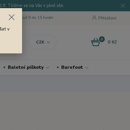
8. Těšíme se na Vás v plné síle.
 tu pro Vás od 9 do 15 hodin
Přihlášení
lat v
0
0 Kč
CZK
Baletní piškoty
Barefoot