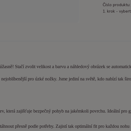
Číslo produktu:
1. krok - vybert
 úžasně! Stačí zvolit velikost a barvu a náhledový obrázek se automatic
nejoblíbenější pro úzké nožky. Jsme jediní na světě, kdo nabízí tak šir
ev, která zajišťuje bezpečný pohyb na jakémkoli povrchu. Ideální pro 
hnout přesně podle potřeby. Zajistí tak optimální fit pro každou nohu a