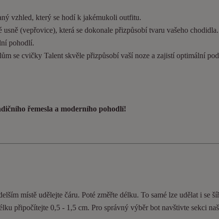
ý vzhled, který se hodí k jakémukoli outfitu.
 usně (vepřovice), která se dokonale přizpůsobí tvaru vašeho chodidla
ní pohodlí.
ům se cvičky Talent skvěle přizpůsobí vaší noze a zajistí optimální pod
radičního řemesla a moderního pohodlí!
elším místě udělejte čáru. Poté změřte délku. To samé lze udělat i se ší
délku připočítejte 0,5 - 1,5 cm. Pro správný výběr bot navštivte sekci n