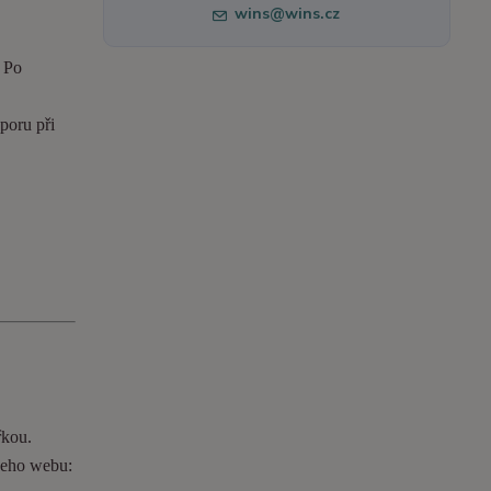
wins@wins.cz
. Po
poru při
řkou.
ašeho webu: