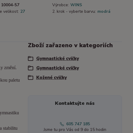
10004-57
Výrobce:
WINS
e velikost:
27
2. krok - vyberte barvu:
modrá
Zboží zařazeno v kategoriích
Gymnastické cvičky
ky změní.
Gymnastické cvičky
Kožené cvičky
okou paletu
Kontaktujte nás
gymnastiku
605 747 185
 stabilitu
Jsme tu pro Vás od 9 do 15 hodin