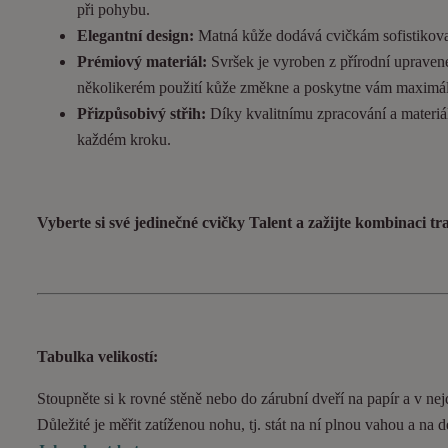
při pohybu.
Elegantní design:
Matná kůže dodává cvičkám sofistikovan
Prémiový materiál:
Svršek je vyroben z přírodní upravené
několikerém použití kůže změkne a poskytne vám maximál
Přizpůsobivý střih:
Díky kvalitnímu zpracování a materiál
každém kroku.
Vyberte si své jedinečné cvičky Talent a zažijte kombinaci t
Tabulka velikostí:
Stoupněte si k rovné stěně nebo do zárubní dveří na papír a v nejd
Důležité je měřit zatíženou nohu, tj. stát na ní plnou vahou a na 