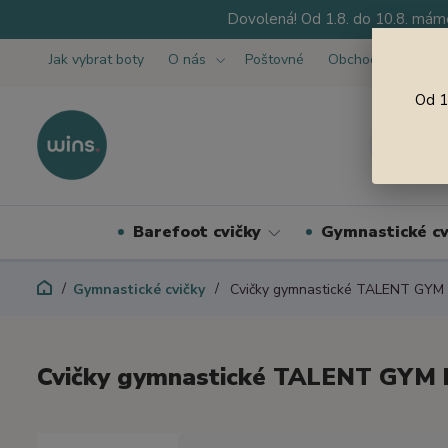
Dovolená! Od 1.8. do 10.8. máme
Jak vybrat boty
O nás
Poštovné
Obchodní podmínk
Od 1
Barefoot cvičky
Gymnastické cv
Gymnastické cvičky
Cvičky gymnastické TALENT GYM
Cvičky gymnastické TALENT GYM 