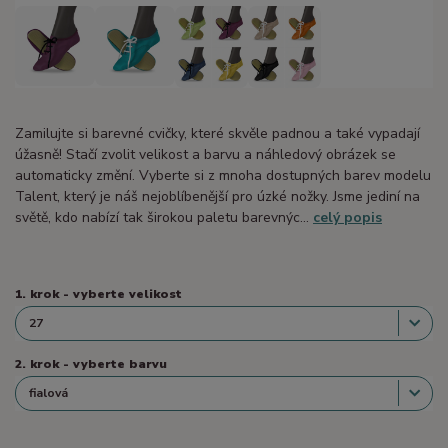
Zamilujte si barevné cvičky, které skvěle padnou a také vypadají
úžasně! Stačí zvolit velikost a barvu a náhledový obrázek se
automaticky změní. Vyberte si z mnoha dostupných barev modelu
Talent, který je náš nejoblíbenější pro úzké nožky. Jsme jediní na
světě, kdo nabízí tak širokou paletu barevnýc...
celý popis
1. krok - vyberte velikost
2. krok - vyberte barvu