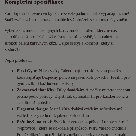
Kompletní specifikace
Zamilujte si barevné cvičky, které skvěle padnou a také vypadají úžasně!
Stačí zvolit velikost a barvu a náhledový obrázek se automaticky změní.
Vyberte si z mnoha dostupných barev modelu Talent, který je náš
nejoblíbenější pro úzké nožky. Jsme jediní na světě, kdo nabízí tak
širokou paletu barevných kůží. Užijte si styl a komfort, který si
zasloužíte.
Popis produktu:
Flexi Gym:
Naše cvičky Talent mají protiskluzovou podešev,
která zajišťuje bezpečný pohyb na jakémkoli povrchu. Ideální pro
gymnastiku i každodenní aktivity.
Zavazovací tkaničky:
Díky tkaničkám si cvičky můžete utáhnout
přesně podle potřeby. Zajistí tak optimální fit pro každou nohu a
stabilitu při pohybu.
Elegantní design:
Matná kůže dodává cvičkám sofistikovaný
vzhled, který se hodí k jakémukoli outfitu.
Prémiový materiál:
Svršek je vyroben z přírodní upravené usně
(vepřovice), která se dokonale přizpůsobí tvaru vašeho chodidla.
Po několikerém použití kůže změkne a poskytne vám maximální