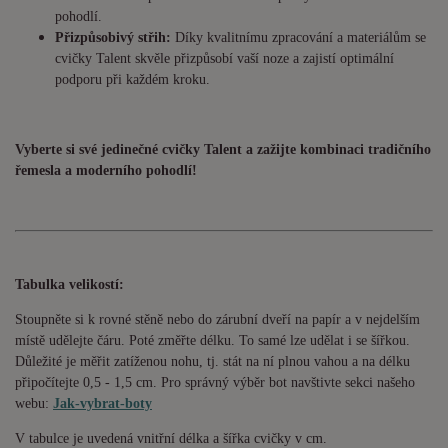
pohodlí.
Přizpůsobivý střih:
Díky kvalitnímu zpracování a materiálům se
cvičky Talent skvěle přizpůsobí vaší noze a zajistí optimální
podporu při každém kroku.
Vyberte si své jedinečné cvičky Talent a zažijte kombinaci tradičního
řemesla a moderního pohodlí!
Tabulka velikostí:
Stoupněte si k rovné stěně nebo do zárubní dveří na papír a v nejdelším
místě udělejte čáru. Poté změřte délku. To samé lze udělat i se šířkou.
Důležité je měřit zatíženou nohu, tj. stát na ní plnou vahou a na délku
připočítejte 0,5 - 1,5 cm. Pro správný výběr bot navštivte sekci našeho
webu:
Jak-vybrat-boty
V tabulce je uvedená vnitřní délka a šířka cvičky v cm.