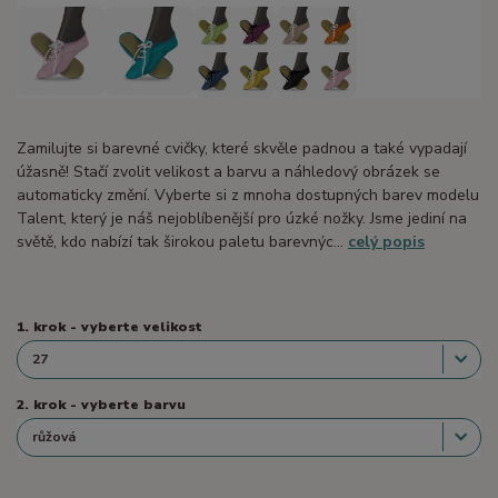
Zamilujte si barevné cvičky, které skvěle padnou a také vypadají
úžasně! Stačí zvolit velikost a barvu a náhledový obrázek se
automaticky změní. Vyberte si z mnoha dostupných barev modelu
Talent, který je náš nejoblíbenější pro úzké nožky. Jsme jediní na
světě, kdo nabízí tak širokou paletu barevnýc...
celý popis
1. krok - vyberte velikost
2. krok - vyberte barvu