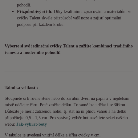
pohodlí.
Přizpůsobivý střih:
Díky kvalitnímu zpracování a materiálům se
cvičky Talent skvěle přizpůsobí vaší noze a zajistí optimální
podporu při každém kroku.
Vyberte si své jedinečné cvičky Talent a zažijte kombinaci tradičního
řemesla a moderního pohodlí!
Tabulka velikostí:
Stoupněte si k rovné stěně nebo do zárubní dveří na papír a v nejdelším
místě udělejte čáru. Poté změřte délku. To samé lze udělat i se šířkou.
Důležité je měřit zatíženou nohu, tj. stát na ní plnou vahou a na délku
připočítejte 0,5 - 1,5 cm. Pro správný výběr bot navštivte sekci našeho
webu:
Jak-vybrat-boty
V tabulce je uvedená vnitřní délka a šířka cvičky v cm.