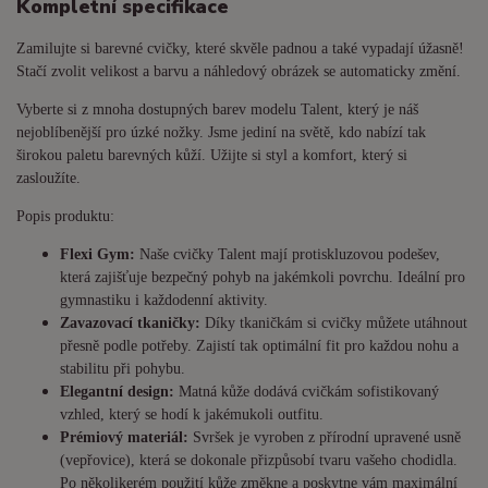
Kompletní specifikace
Zamilujte si barevné cvičky, které skvěle padnou a také vypadají úžasně!
Stačí zvolit velikost a barvu a náhledový obrázek se automaticky změní.
Vyberte si z mnoha dostupných barev modelu Talent, který je náš
nejoblíbenější pro úzké nožky. Jsme jediní na světě, kdo nabízí tak
širokou paletu barevných kůží. Užijte si styl a komfort, který si
zasloužíte.
Popis produktu:
Flexi Gym:
Naše cvičky Talent mají protiskluzovou podešev,
která zajišťuje bezpečný pohyb na jakémkoli povrchu. Ideální pro
gymnastiku i každodenní aktivity.
Zavazovací tkaničky:
Díky tkaničkám si cvičky můžete utáhnout
přesně podle potřeby. Zajistí tak optimální fit pro každou nohu a
stabilitu při pohybu.
Elegantní design:
Matná kůže dodává cvičkám sofistikovaný
vzhled, který se hodí k jakémukoli outfitu.
Prémiový materiál:
Svršek je vyroben z přírodní upravené usně
(vepřovice), která se dokonale přizpůsobí tvaru vašeho chodidla.
Po několikerém použití kůže změkne a poskytne vám maximální