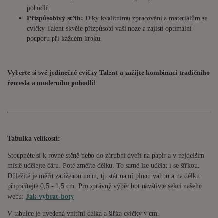
pohodlí.
Přizpůsobivý střih:
Díky kvalitnímu zpracování a materiálům se
cvičky Talent skvěle přizpůsobí vaší noze a zajistí optimální
podporu při každém kroku.
Vyberte si své jedinečné cvičky Talent a zažijte kombinaci tradičního
řemesla a moderního pohodlí!
Tabulka velikostí:
Stoupněte si k rovné stěně nebo do zárubní dveří na papír a v nejdelším
místě udělejte čáru. Poté změřte délku. To samé lze udělat i se šířkou.
Důležité je měřit zatíženou nohu, tj. stát na ní plnou vahou a na délku
připočítejte 0,5 - 1,5 cm. Pro správný výběr bot navštivte sekci našeho
webu:
Jak-vybrat-boty
V tabulce je uvedená vnitřní délka a šířka cvičky v cm.