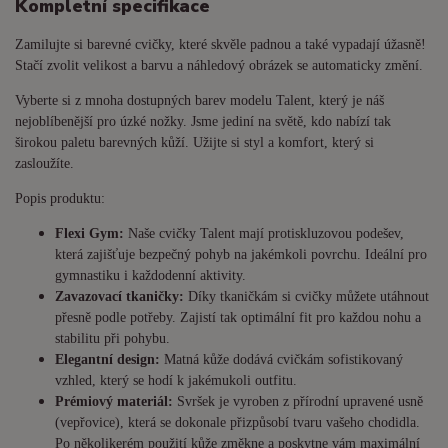
Kompletní specifikace
Zamilujte si barevné cvičky, které skvěle padnou a také vypadají úžasně!
Stačí zvolit velikost a barvu a náhledový obrázek se automaticky změní.
Vyberte si z mnoha dostupných barev modelu Talent, který je náš
nejoblíbenější pro úzké nožky. Jsme jediní na světě, kdo nabízí tak
širokou paletu barevných kůží. Užijte si styl a komfort, který si
zasloužíte.
Popis produktu:
Flexi Gym:
Naše cvičky Talent mají protiskluzovou podešev,
která zajišťuje bezpečný pohyb na jakémkoli povrchu. Ideální pro
gymnastiku i každodenní aktivity.
Zavazovací tkaničky:
Díky tkaničkám si cvičky můžete utáhnout
přesně podle potřeby. Zajistí tak optimální fit pro každou nohu a
stabilitu při pohybu.
Elegantní design:
Matná kůže dodává cvičkám sofistikovaný
vzhled, který se hodí k jakémukoli outfitu.
Prémiový materiál:
Svršek je vyroben z přírodní upravené usně
(vepřovice), která se dokonale přizpůsobí tvaru vašeho chodidla.
Po několikerém použití kůže změkne a poskytne vám maximální