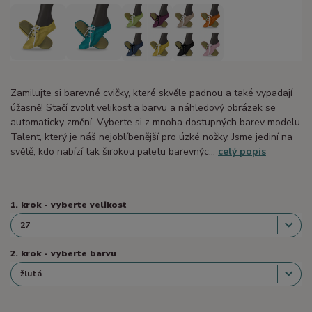
Zamilujte si barevné cvičky, které skvěle padnou a také vypadají
úžasně! Stačí zvolit velikost a barvu a náhledový obrázek se
automaticky změní. Vyberte si z mnoha dostupných barev modelu
Talent, který je náš nejoblíbenější pro úzké nožky. Jsme jediní na
světě, kdo nabízí tak širokou paletu barevnýc...
celý popis
1. krok - vyberte velikost
2. krok - vyberte barvu