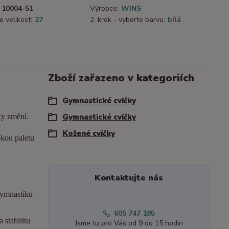
10004-51
Výrobce:
WINS
e velikost:
27
2. krok - vyberte barvu:
bílá
Zboží zařazeno v kategoriích
Gymnastické cvičky
ky změní.
Gymnastické cvičky
Kožené cvičky
okou paletu
Kontaktujte nás
gymnastiku
605 747 185
 stabilitu
Jsme tu pro Vás od 9 do 15 hodin