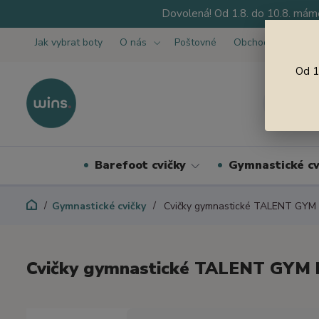
Dovolená! Od 1.8. do 10.8. máme
Jak vybrat boty
O nás
Poštovné
Obchodní podmínk
Od 1
Barefoot cvičky
Gymnastické cv
Gymnastické cvičky
Cvičky gymnastické TALENT GYM 
Cvičky gymnastické TALENT GYM 