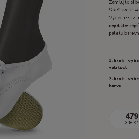
Zamilujte si 
Stačí zvolit 
Vyberte si z 
nejoblíbenější
paletu barevn
1. krok - vyb
velikost
2. krok - vyb
barvu
479
396 Kč