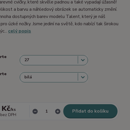
barevné cvičky, které skvěle padnou a také vypadají úžasně!
velikost a barvu a náhledový obrázek se automaticky změní.
mnoha dostupných barev modelu Talent, který je náš
 pro úzké nožky. Jsme jediní na světě, kdo nabízí tak širokou
ýc...
celý popis
erte
erte
 Kč
/
ks
Přidat do košíku
bez DPH