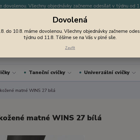
 dovolenou. Všechny objednávky začneme odesílat v týdnu od 11.
Dovolená
y
Nevíte si rady? Zavolejte.
605 747 185
Jsme
.8. do 10.8. máme dovolenou. Všechny objednávky začneme odesí
týdnu od 11.8. Těšíme se na Vás v plné síle.
Hledat
Zavřít
ičky
Taneční cvičky
Univerzální cvičky
kožené matné WINS 27 bílá
kožené matné WINS 27 bílá