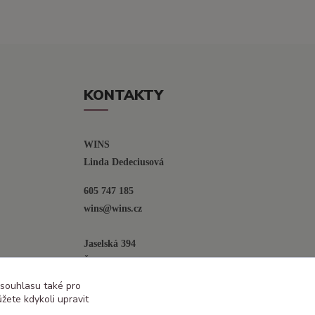
KONTAKTY
WINS
Linda Dedeciusová                             
605 747 185
wins@wins.cz                                         
Jaselská 394
Šenov u N. Jičína
742 42
 souhlasu také pro
žete kdykoli upravit