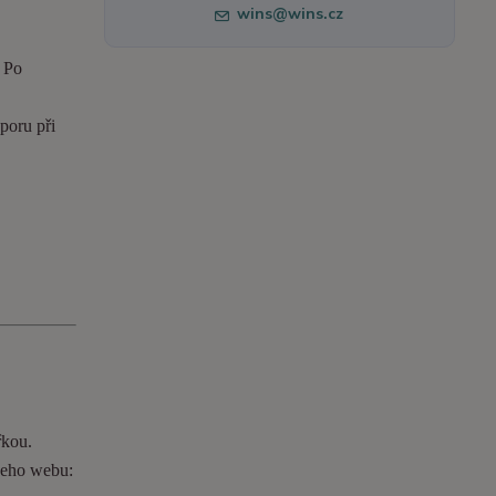
wins@wins.cz
. Po
poru při
řkou.
ašeho webu: