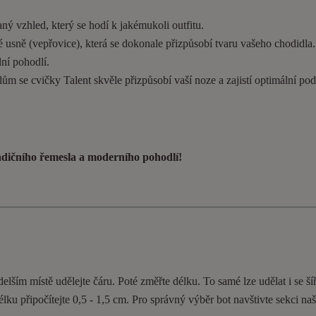
ý vzhled, který se hodí k jakémukoli outfitu.
 usně (vepřovice), která se dokonale přizpůsobí tvaru vašeho chodidla
ní pohodlí.
ům se cvičky Talent skvěle přizpůsobí vaší noze a zajistí optimální pod
radičního řemesla a moderního pohodlí!
elším místě udělejte čáru. Poté změřte délku. To samé lze udělat i se ší
délku připočítejte 0,5 - 1,5 cm. Pro správný výběr bot navštivte sekci n