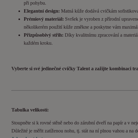
při pohybu.
Elegantní design:
Matná kůže dodává cvičkám sofistikovan
Prémiový materiál:
Svršek je vyroben z přírodní upravené
několikerém použití kůže změkne a poskytne vám maximál
Přizpůsobivý střih:
Díky kvalitnímu zpracování a materiál
každém kroku.
Vyberte si své jedinečné cvičky Talent a zažijte kombinaci t
Tabulka velikostí:
Stoupněte si k rovné stěně nebo do zárubní dveří na papír a v nejd
Důležité je měřit zatíženou nohu, tj. stát na ní plnou vahou a na 