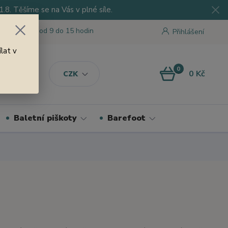
8. Těšíme se na Vás v plné síle.
 tu pro Vás od 9 do 15 hodin
Přihlášení
lat v
0
0 Kč
CZK
Baletní piškoty
Barefoot