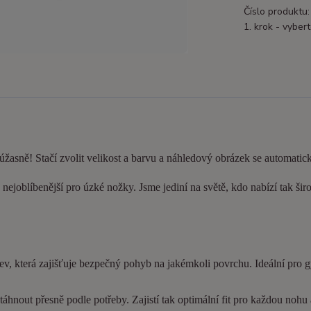
Číslo produktu:
1. krok - vybert
 úžasně! Stačí zvolit velikost a barvu a náhledový obrázek se automatic
nejoblíbenější pro úzké nožky. Jsme jediní na světě, kdo nabízí tak šir
ev, která zajišťuje bezpečný pohyb na jakémkoli povrchu. Ideální pro 
hnout přesně podle potřeby. Zajistí tak optimální fit pro každou nohu a