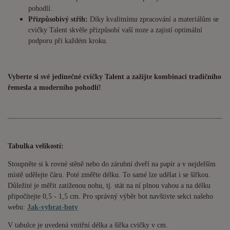
pohodlí.
Přizpůsobivý střih:
Díky kvalitnímu zpracování a materiálům se
cvičky Talent skvěle přizpůsobí vaší noze a zajistí optimální
podporu při každém kroku.
Vyberte si své jedinečné cvičky Talent a zažijte kombinaci tradičního
řemesla a moderního pohodlí!
Tabulka velikostí:
Stoupněte si k rovné stěně nebo do zárubní dveří na papír a v nejdelším
místě udělejte čáru. Poté změřte délku. To samé lze udělat i se šířkou.
Důležité je měřit zatíženou nohu, tj. stát na ní plnou vahou a na délku
připočítejte 0,5 - 1,5 cm. Pro správný výběr bot navštivte sekci našeho
webu:
Jak-vybrat-boty
V tabulce je uvedená vnitřní délka a šířka cvičky v cm.