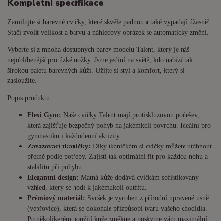
Kompletní specifikace
Zamilujte si barevné cvičky, které skvěle padnou a také vypadají úžasně!
Stačí zvolit velikost a barvu a náhledový obrázek se automaticky změní.
Vyberte si z mnoha dostupných barev modelu Talent, který je náš
nejoblíbenější pro úzké nožky. Jsme jediní na světě, kdo nabízí tak
širokou paletu barevných kůží. Užijte si styl a komfort, který si
zasloužíte.
Popis produktu:
Flexi Gym:
Naše cvičky Talent mají protiskluzovou podešev,
která zajišťuje bezpečný pohyb na jakémkoli povrchu. Ideální pro
gymnastiku i každodenní aktivity.
Zavazovací tkaničky:
Díky tkaničkám si cvičky můžete utáhnout
přesně podle potřeby. Zajistí tak optimální fit pro každou nohu a
stabilitu při pohybu.
Elegantní design:
Matná kůže dodává cvičkám sofistikovaný
vzhled, který se hodí k jakémukoli outfitu.
Prémiový materiál:
Svršek je vyroben z přírodní upravené usně
(vepřovice), která se dokonale přizpůsobí tvaru vašeho chodidla.
Po několikerém použití kůže změkne a poskytne vám maximální