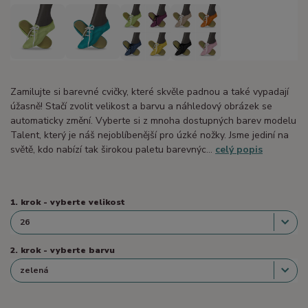
Zamilujte si barevné cvičky, které skvěle padnou a také vypadají
úžasně! Stačí zvolit velikost a barvu a náhledový obrázek se
automaticky změní. Vyberte si z mnoha dostupných barev modelu
Talent, který je náš nejoblíbenější pro úzké nožky. Jsme jediní na
světě, kdo nabízí tak širokou paletu barevnýc...
celý popis
1. krok - vyberte velikost
2. krok - vyberte barvu