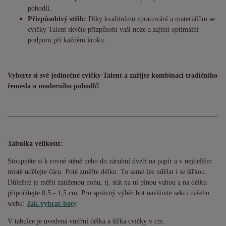
pohodlí.
Přizpůsobivý střih:
Díky kvalitnímu zpracování a materiálům se
cvičky Talent skvěle přizpůsobí vaší noze a zajistí optimální
podporu při každém kroku.
Vyberte si své jedinečné cvičky Talent a zažijte kombinaci tradičního
řemesla a moderního pohodlí!
Tabulka velikostí:
Stoupněte si k rovné stěně nebo do zárubní dveří na papír a v nejdelším
místě udělejte čáru. Poté změřte délku. To samé lze udělat i se šířkou.
Důležité je měřit zatíženou nohu, tj. stát na ní plnou vahou a na délku
připočítejte 0,5 - 1,5 cm. Pro správný výběr bot navštivte sekci našeho
webu:
Jak-vybrat-boty
V tabulce je uvedená vnitřní délka a šířka cvičky v cm.