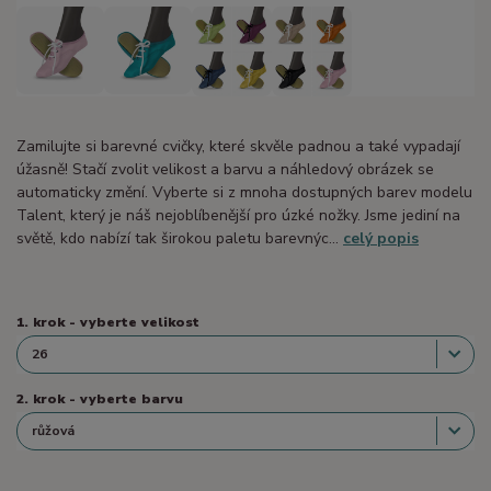
Zamilujte si barevné cvičky, které skvěle padnou a také vypadají
úžasně! Stačí zvolit velikost a barvu a náhledový obrázek se
automaticky změní. Vyberte si z mnoha dostupných barev modelu
Talent, který je náš nejoblíbenější pro úzké nožky. Jsme jediní na
světě, kdo nabízí tak širokou paletu barevnýc...
celý popis
1. krok - vyberte velikost
2. krok - vyberte barvu