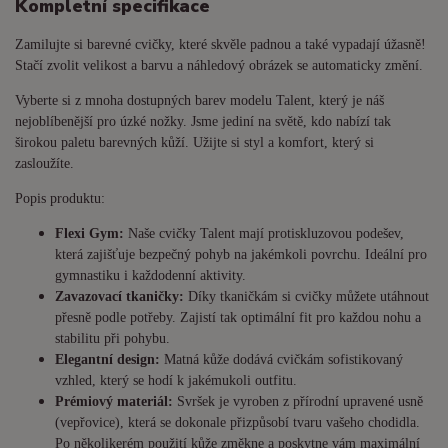
Kompletní specifikace
Zamilujte si barevné cvičky, které skvěle padnou a také vypadají úžasně!
Stačí zvolit velikost a barvu a náhledový obrázek se automaticky změní.
Vyberte si z mnoha dostupných barev modelu Talent, který je náš
nejoblíbenější pro úzké nožky. Jsme jediní na světě, kdo nabízí tak
širokou paletu barevných kůží. Užijte si styl a komfort, který si
zasloužíte.
Popis produktu:
Flexi Gym:
Naše cvičky Talent mají protiskluzovou podešev,
která zajišťuje bezpečný pohyb na jakémkoli povrchu. Ideální pro
gymnastiku i každodenní aktivity.
Zavazovací tkaničky:
Díky tkaničkám si cvičky můžete utáhnout
přesně podle potřeby. Zajistí tak optimální fit pro každou nohu a
stabilitu při pohybu.
Elegantní design:
Matná kůže dodává cvičkám sofistikovaný
vzhled, který se hodí k jakémukoli outfitu.
Prémiový materiál:
Svršek je vyroben z přírodní upravené usně
(vepřovice), která se dokonale přizpůsobí tvaru vašeho chodidla.
Po několikerém použití kůže změkne a poskytne vám maximální