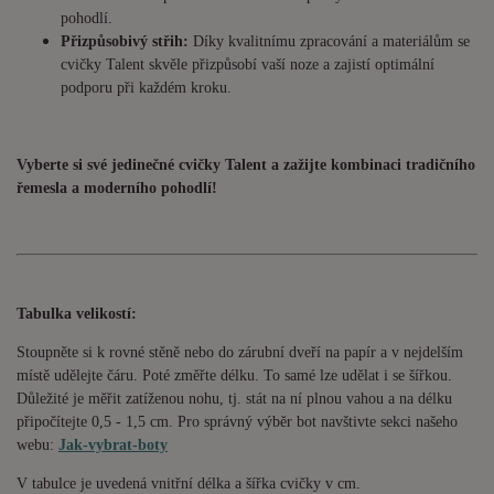
pohodlí.
Přizpůsobivý střih:
Díky kvalitnímu zpracování a materiálům se
cvičky Talent skvěle přizpůsobí vaší noze a zajistí optimální
podporu při každém kroku.
Vyberte si své jedinečné cvičky Talent a zažijte kombinaci tradičního
řemesla a moderního pohodlí!
Tabulka velikostí:
Stoupněte si k rovné stěně nebo do zárubní dveří na papír a v nejdelším
místě udělejte čáru. Poté změřte délku. To samé lze udělat i se šířkou.
Důležité je měřit zatíženou nohu, tj. stát na ní plnou vahou a na délku
připočítejte 0,5 - 1,5 cm. Pro správný výběr bot navštivte sekci našeho
webu:
Jak-vybrat-boty
V tabulce je uvedená vnitřní délka a šířka cvičky v cm.