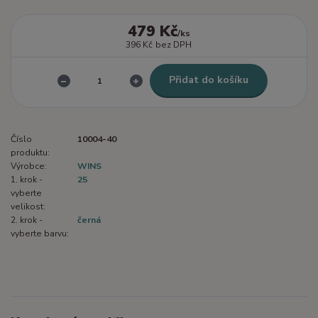
479 Kč
/
ks
396 Kč
bez DPH
Přidat do košíku
Číslo
10004-40
produktu:
Výrobce:
WINS
1. krok -
25
vyberte
velikost:
2. krok -
černá
vyberte barvu: