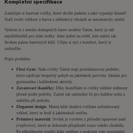
Kompletní specifikace
Zamilujte si barevné cvičky, které skvěle padnou a také vypadají úžasně!
Stačí zvolit velikost a barvu a náhledový obrázek se automaticky změní.
Vyberte si z mnoha dostupných barev modelu Talent, který je náš
nejoblíbenější pro úzké nožky. Jsme jediní na světě, kdo nabízí tak
širokou paletu barevných kůží. Užijte si styl a komfort, který si
zasloužíte.
Popis produktu:
Flexi Gym:
Naše cvičky Talent mají protiskluzovou podešev,
která zajišťuje bezpečný pohyb na jakémkoli povrchu. Ideální pro
gymnastiku i každodenní aktivity.
Zavazovací tkaničky:
Díky tkaničkám si cvičky můžete utáhnout
přesně podle potřeby. Zajistí tak optimální fit pro každou nohu a
stabilitu při pohybu.
Elegantní design:
Matná kůže dodává cvičkám sofistikovaný
vzhled, který se hodí k jakémukoli outfitu.
Prémiový materiál:
Svršek je vyroben z přírodní upravené usně
(vepřovice), která se dokonale přizpůsobí tvaru vašeho chodidla.
Po několikerém použití kůže změkne a poskytne vám maximální