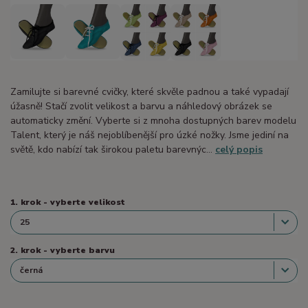
Zamilujte si barevné cvičky, které skvěle padnou a také vypadají
úžasně! Stačí zvolit velikost a barvu a náhledový obrázek se
automaticky změní. Vyberte si z mnoha dostupných barev modelu
Talent, který je náš nejoblíbenější pro úzké nožky. Jsme jediní na
světě, kdo nabízí tak širokou paletu barevnýc...
celý popis
1. krok - vyberte velikost
2. krok - vyberte barvu