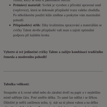
vzhled, který se hodí k jakémukoli outfitu.
Prémiový materiál:
Svršek je vyroben z přírodní upravené usně
(vepřovice), která se dokonale přizpůsobí tvaru vašeho chodidla.
Po několikerém použití kůže změkne a poskytne vám maximální
pohodlí.
Přizpůsobivý střih:
Díky kvalitnímu zpracování a materiálům se
cvičky Talent skvěle přizpůsobí vaší noze a zajistí optimální
podporu při každém kroku.
Vyberte si své jedinečné cvičky Talent a zažijte kombinaci tradičního
řemesla a moderního pohodlí!
Tabulka velikostí:
Stoupněte si k rovné stěně nebo do zárubní dveří na papír a v nejdelším
místě udělejte čáru. Poté změřte délku. To samé lze udělat i se šířkou.
Důležité je měřit zatíženou nohu, tj. stát na ní plnou vahou a na délku