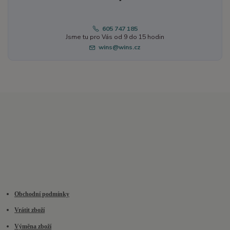
605 747 185
Jsme tu pro Vás od 9 do 15 hodin
wins@wins.cz
Obchodní podmínky
Vrátit zboží
Výměna zboží