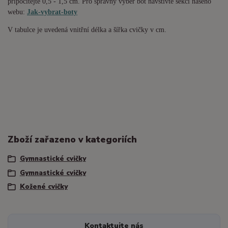
připočítejte 0,5 - 1,5 cm. Pro správný výběr bot navštivte sekci našeho
webu:
Jak-vybrat-boty
V tabulce je uvedená vnitřní délka a šířka cvičky v cm.
Zboží zařazeno v kategoriích
Gymnastické cvičky
Gymnastické cvičky
Kožené cvičky
Kontaktujte nás