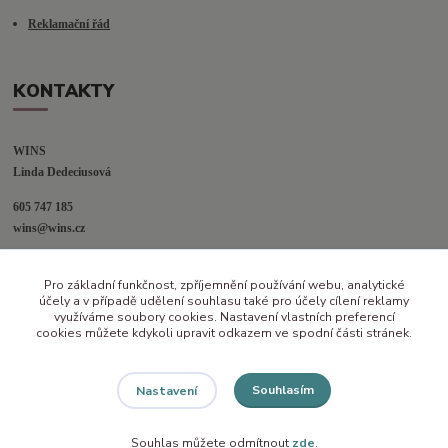
Reklamační řád
KONTAKTY
WINS
Linda Dedeciusová                             
605 747 185
wins@wins.cz                                         
Jaselská 394
Pro základní funkčnost, zpříjemnění používání webu, analytické
Šenov u N. Jičína
účely a v případě udělení souhlasu také pro účely cílení reklamy
742 42
využíváme soubory cookies. Nastavení vlastních preferencí
cookies můžete kdykoli upravit odkazem ve spodní části stránek.
Souhlasím
Nastavení
Souhlas můžete odmítnout
zde
.