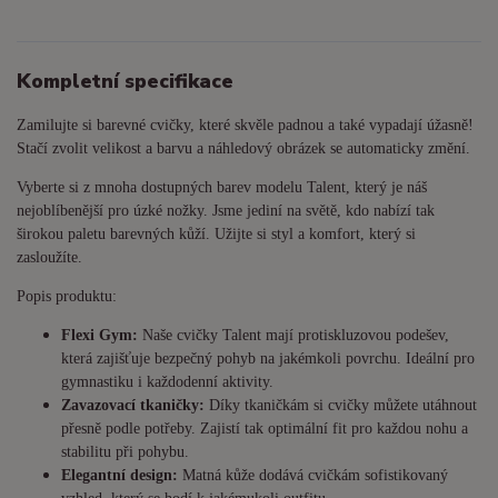
Kompletní specifikace
Zamilujte si barevné cvičky, které skvěle padnou a také vypadají úžasně!
Stačí zvolit velikost a barvu a náhledový obrázek se automaticky změní.
Vyberte si z mnoha dostupných barev modelu Talent, který je náš
nejoblíbenější pro úzké nožky. Jsme jediní na světě, kdo nabízí tak
širokou paletu barevných kůží. Užijte si styl a komfort, který si
zasloužíte.
Popis produktu:
Flexi Gym:
Naše cvičky Talent mají protiskluzovou podešev,
která zajišťuje bezpečný pohyb na jakémkoli povrchu. Ideální pro
gymnastiku i každodenní aktivity.
Zavazovací tkaničky:
Díky tkaničkám si cvičky můžete utáhnout
přesně podle potřeby. Zajistí tak optimální fit pro každou nohu a
stabilitu při pohybu.
Elegantní design:
Matná kůže dodává cvičkám sofistikovaný