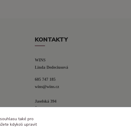
KONTAKTY
WINS
Linda Dedeciusová                             
605 747 185
wins@wins.cz                                         
Jaselská 394
Šenov u N. Jičína
742 42
 souhlasu také pro
žete kdykoli upravit