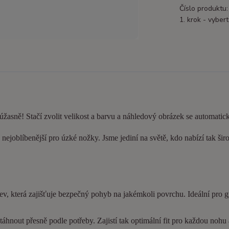
Číslo produktu:
1. krok - vybert
 úžasně! Stačí zvolit velikost a barvu a náhledový obrázek se automatic
nejoblíbenější pro úzké nožky. Jsme jediní na světě, kdo nabízí tak šir
ev, která zajišťuje bezpečný pohyb na jakémkoli povrchu. Ideální pro 
hnout přesně podle potřeby. Zajistí tak optimální fit pro každou nohu a