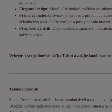
při pohybu.
Elegantní design:
Matná kůže dodává cvičkám sofistikovan
Prémiový materiál:
Svršek je vyroben z přírodní upravené
několikerém použití kůže změkne a poskytne vám maximál
Přizpůsobivý střih:
Díky kvalitnímu zpracování a materiál
každém kroku.
Vyberte si své jedinečné cvičky Talent a zažijte kombinaci t
Tabulka velikostí:
Stoupněte si k rovné stěně nebo do zárubní dveří na papír a v nejd
Důležité je měřit zatíženou nohu, tj. stát na ní plnou vahou a na 