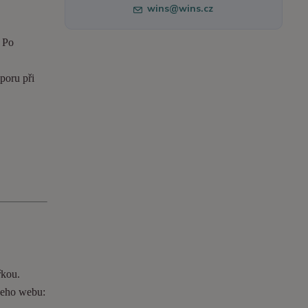
wins@wins.cz
. Po
poru při
řkou.
ašeho webu: