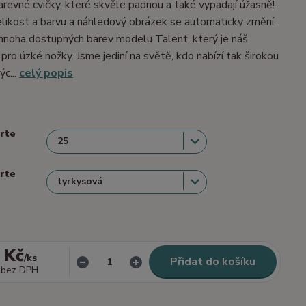
barevné cvičky, které skvěle padnou a také vypadají úžasně!
velikost a barvu a náhledový obrázek se automaticky změní.
mnoha dostupných barev modelu Talent, který je náš
 pro úzké nožky. Jsme jediní na světě, kdo nabízí tak širokou
ýc...
celý popis
erte
erte
 Kč
/
ks
Přidat do košíku
bez DPH