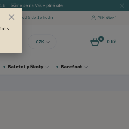
8. Těšíme se na Vás v plné síle.
 tu pro Vás od 9 do 15 hodin
Přihlášení
lat v
0
0 Kč
CZK
Baletní piškoty
Barefoot