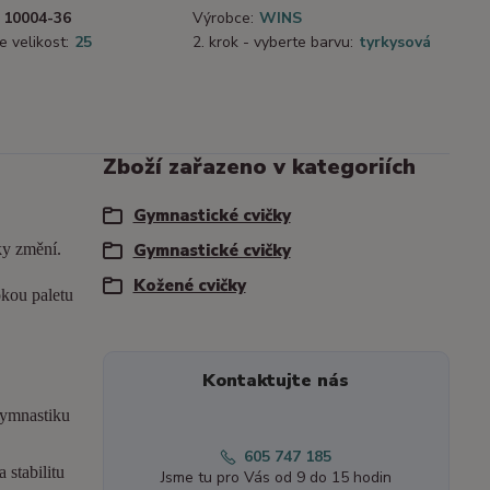
10004-36
Výrobce:
WINS
e velikost:
25
2. krok - vyberte barvu:
tyrkysová
Zboží zařazeno v kategoriích
Gymnastické cvičky
ky změní.
Gymnastické cvičky
Kožené cvičky
okou paletu
Kontaktujte nás
gymnastiku
605 747 185
 stabilitu
Jsme tu pro Vás od 9 do 15 hodin