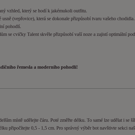
ý vzhled, který se hodí k jakémukoli outfitu.
 usně (vepřovice), která se dokonale přizpůsobí tvaru vašeho chodidla
ní pohodlí.
ům se cvičky Talent skvěle přizpůsobí vaší noze a zajistí optimální pod
radičního řemesla a moderního pohodlí!
elším místě udělejte čáru. Poté změřte délku. To samé lze udělat i se ší
délku připočítejte 0,5 - 1,5 cm. Pro správný výběr bot navštivte sekci n