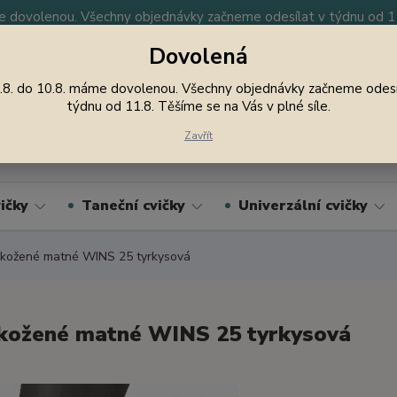
 dovolenou. Všechny objednávky začneme odesílat v týdnu od 11.
Dovolená
y
Nevíte si rady? Zavolejte.
605 747 185
Jsme
.8. do 10.8. máme dovolenou. Všechny objednávky začneme odesí
týdnu od 11.8. Těšíme se na Vás v plné síle.
Hledat
Zavřít
ičky
Taneční cvičky
Univerzální cvičky
kožené matné WINS 25 tyrkysová
kožené matné WINS 25 tyrkysová