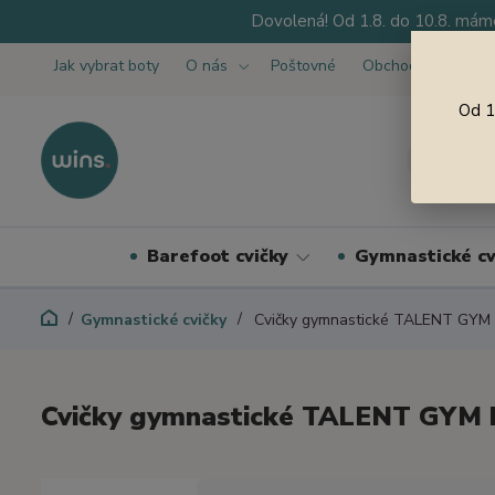
Dovolená! Od 1.8. do 10.8. máme
Jak vybrat boty
O nás
Poštovné
Obchodní podmínk
Od 1
Barefoot cvičky
Gymnastické cv
Gymnastické cvičky
Cvičky gymnastické TALENT GYM 
Cvičky gymnastické TALENT GYM 