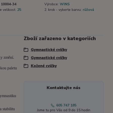
10004-34
Výrobce:
WINS
e velikost:
25
2. krok - vyberte barvu:
růžová
Zboží zařazeno v kategoriích
Gymnastické cvičky
ky změní.
Gymnastické cvičky
Kožené cvičky
okou paletu
Kontaktujte nás
gymnastiku
605 747 185
 stabilitu
Jsme tu pro Vás od 9 do 15 hodin