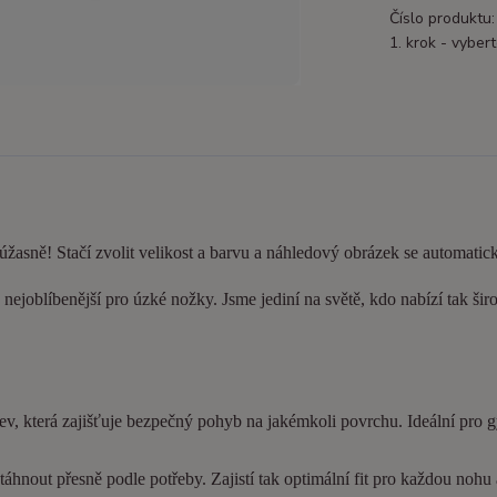
Číslo produktu:
1. krok - vybert
 úžasně! Stačí zvolit velikost a barvu a náhledový obrázek se automatic
nejoblíbenější pro úzké nožky. Jsme jediní na světě, kdo nabízí tak šir
ev, která zajišťuje bezpečný pohyb na jakémkoli povrchu. Ideální pro 
hnout přesně podle potřeby. Zajistí tak optimální fit pro každou nohu a