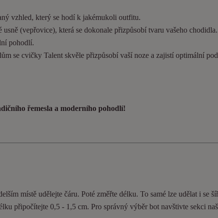
ý vzhled, který se hodí k jakémukoli outfitu.
 usně (vepřovice), která se dokonale přizpůsobí tvaru vašeho chodidla
ní pohodlí.
ům se cvičky Talent skvěle přizpůsobí vaší noze a zajistí optimální pod
radičního řemesla a moderního pohodlí!
elším místě udělejte čáru. Poté změřte délku. To samé lze udělat i se ší
délku připočítejte 0,5 - 1,5 cm. Pro správný výběr bot navštivte sekci n