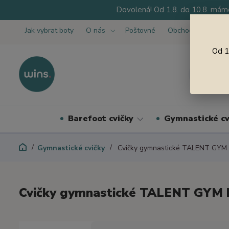
Dovolená! Od 1.8. do 10.8. máme
Jak vybrat boty
O nás
Poštovné
Obchodní podmínk
Od 1
Barefoot cvičky
Gymnastické cv
Gymnastické cvičky
Cvičky gymnastické TALENT GYM 
Cvičky gymnastické TALENT GYM 