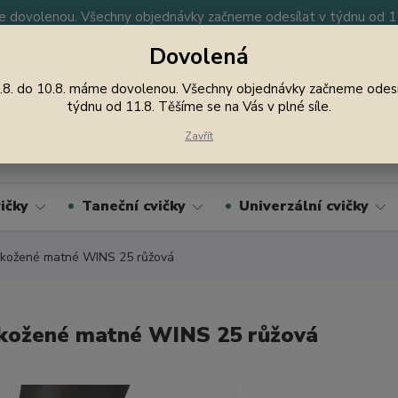
 dovolenou. Všechny objednávky začneme odesílat v týdnu od 11.
Dovolená
y
Nevíte si rady? Zavolejte.
605 747 185
Jsme
.8. do 10.8. máme dovolenou. Všechny objednávky začneme odesí
týdnu od 11.8. Těšíme se na Vás v plné síle.
Hledat
Zavřít
ičky
Taneční cvičky
Univerzální cvičky
kožené matné WINS 25 růžová
kožené matné WINS 25 růžová