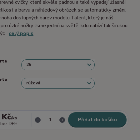
barevné cvičky, které skvěle padnou a také vypadají úžasně!
velikost a barvu a náhledový obrázek se automaticky změní.
mnoha dostupných barev modelu Talent, který je náš
 pro úzké nožky. Jsme jediní na světě, kdo nabízí tak širokou
ýc...
celý popis
erte
erte
 Kč
/
ks
Přidat do košíku
bez DPH