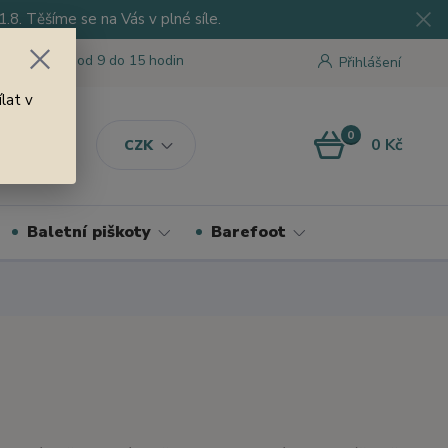
8. Těšíme se na Vás v plné síle.
 tu pro Vás od 9 do 15 hodin
Přihlášení
lat v
0
0 Kč
CZK
Baletní piškoty
Barefoot