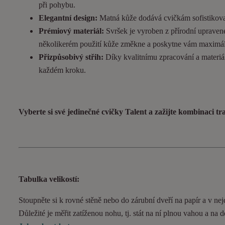
při pohybu.
Elegantní design:
Matná kůže dodává cvičkám sofistikovan
Prémiový materiál:
Svršek je vyroben z přírodní upravené
několikerém použití kůže změkne a poskytne vám maximál
Přizpůsobivý střih:
Díky kvalitnímu zpracování a materiál
každém kroku.
Vyberte si své jedinečné cvičky Talent a zažijte kombinaci t
Tabulka velikostí:
Stoupněte si k rovné stěně nebo do zárubní dveří na papír a v nejd
Důležité je měřit zatíženou nohu, tj. stát na ní plnou vahou a na 