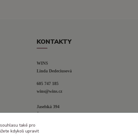
KONTAKTY
WINS
Linda Dedeciusová                             
605 747 185
wins@wins.cz                                         
Jaselská 394
Šenov u N. Jičína
742 42
 souhlasu také pro
žete kdykoli upravit