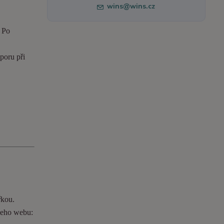
wins@wins.cz
. Po
poru při
řkou.
ašeho webu: