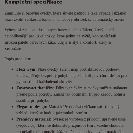
Kompletní specifikace
Zamilujte si barevné cvičky, které skvěle padnou a také vypadají úžasně!
Stačí zvolit velikost a barvu a náhledový obrázek se automaticky změní.
Vyberte si z mnoha dostupných barev modelu Talent, který je náš
nejoblíbenější pro úzké nožky. Jsme jediní na světě, kdo nabízí tak
širokou paletu barevných kůží. Užijte si styl a komfort, který si
zasloužíte.
Popis produktu:
Flexi Gym:
Naše cvičky Talent mají protiskluzovou podešev,
která zajišťuje bezpečný pohyb na jakémkoli povrchu. Ideální pro
gymnastiku i každodenní aktivity.
Zavazovací tkaničky:
Díky tkaničkám si cvičky můžete utáhnout
přesně podle potřeby. Zajistí tak optimální fit pro každou nohu a
stabilitu při pohybu.
Elegantní design:
Matná kůže dodává cvičkám sofistikovaný
vzhled, který se hodí k jakémukoli outfitu.
Prémiový materiál:
Svršek je vyroben z přírodní upravené usně
(vepřovice), která se dokonale přizpůsobí tvaru vašeho chodidla.
Po několikerém použití kůže změkne a poskytne vám maximální