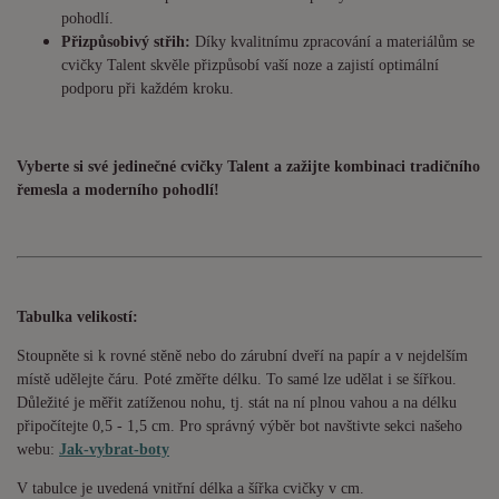
pohodlí.
Přizpůsobivý střih:
Díky kvalitnímu zpracování a materiálům se
cvičky Talent skvěle přizpůsobí vaší noze a zajistí optimální
podporu při každém kroku.
Vyberte si své jedinečné cvičky Talent a zažijte kombinaci tradičního
řemesla a moderního pohodlí!
Tabulka velikostí:
Stoupněte si k rovné stěně nebo do zárubní dveří na papír a v nejdelším
místě udělejte čáru. Poté změřte délku. To samé lze udělat i se šířkou.
Důležité je měřit zatíženou nohu, tj. stát na ní plnou vahou a na délku
připočítejte 0,5 - 1,5 cm. Pro správný výběr bot navštivte sekci našeho
webu:
Jak-vybrat-boty
V tabulce je uvedená vnitřní délka a šířka cvičky v cm.