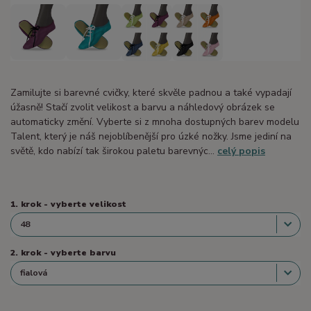
Zamilujte si barevné cvičky, které skvěle padnou a také vypadají
úžasně! Stačí zvolit velikost a barvu a náhledový obrázek se
automaticky změní. Vyberte si z mnoha dostupných barev modelu
Talent, který je náš nejoblíbenější pro úzké nožky. Jsme jediní na
světě, kdo nabízí tak širokou paletu barevnýc...
celý popis
1. krok - vyberte velikost
2. krok - vyberte barvu