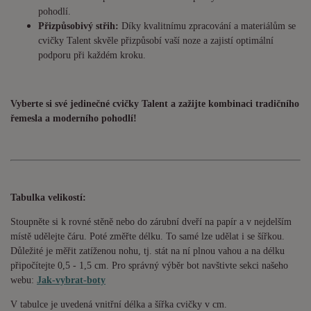
pohodlí.
Přizpůsobivý střih:
Díky kvalitnímu zpracování a materiálům se
cvičky Talent skvěle přizpůsobí vaší noze a zajistí optimální
podporu při každém kroku.
Vyberte si své jedinečné cvičky Talent a zažijte kombinaci tradičního
řemesla a moderního pohodlí!
Tabulka velikostí:
Stoupněte si k rovné stěně nebo do zárubní dveří na papír a v nejdelším
místě udělejte čáru. Poté změřte délku. To samé lze udělat i se šířkou.
Důležité je měřit zatíženou nohu, tj. stát na ní plnou vahou a na délku
připočítejte 0,5 - 1,5 cm. Pro správný výběr bot navštivte sekci našeho
webu:
Jak-vybrat-boty
V tabulce je uvedená vnitřní délka a šířka cvičky v cm.