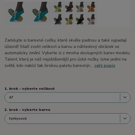
Zamilujte si barevné cvičky, které skvěle padnou a také vypadají
úžasně! Stačí zvolit velikost a barvu a náhledový obrázek se
automaticky změní. Vyberte si z mnoha dostupných barev modelu
Talent, který je náš nejoblíbenější pro úzké nožky. Jsme jediní na
světě, kdo nabízí tak širokou paletu barevnýc...
celý popis
1. krok - vyberte velikost
2. krok - vyberte barvu