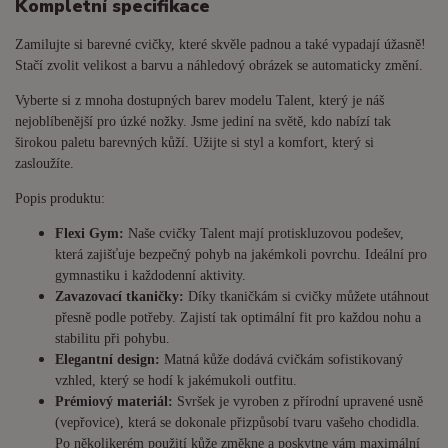
Kompletní specifikace
Zamilujte si barevné cvičky, které skvěle padnou a také vypadají úžasně!
Stačí zvolit velikost a barvu a náhledový obrázek se automaticky změní.
Vyberte si z mnoha dostupných barev modelu Talent, který je náš
nejoblíbenější pro úzké nožky. Jsme jediní na světě, kdo nabízí tak
širokou paletu barevných kůží. Užijte si styl a komfort, který si
zasloužíte.
Popis produktu:
Flexi Gym:
Naše cvičky Talent mají protiskluzovou podešev,
která zajišťuje bezpečný pohyb na jakémkoli povrchu. Ideální pro
gymnastiku i každodenní aktivity.
Zavazovací tkaničky:
Díky tkaničkám si cvičky můžete utáhnout
přesně podle potřeby. Zajistí tak optimální fit pro každou nohu a
stabilitu při pohybu.
Elegantní design:
Matná kůže dodává cvičkám sofistikovaný
vzhled, který se hodí k jakémukoli outfitu.
Prémiový materiál:
Svršek je vyroben z přírodní upravené usně
(vepřovice), která se dokonale přizpůsobí tvaru vašeho chodidla.
Po několikerém použití kůže změkne a poskytne vám maximální