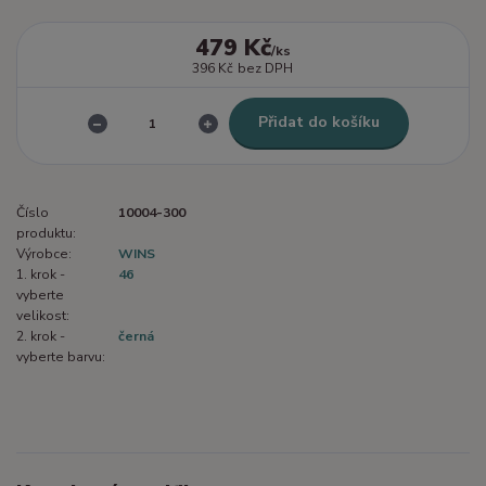
479 Kč
/
ks
396 Kč
bez DPH
Přidat do košíku
Číslo
10004-300
produktu:
Výrobce:
WINS
1. krok -
46
vyberte
velikost:
2. krok -
černá
vyberte barvu: