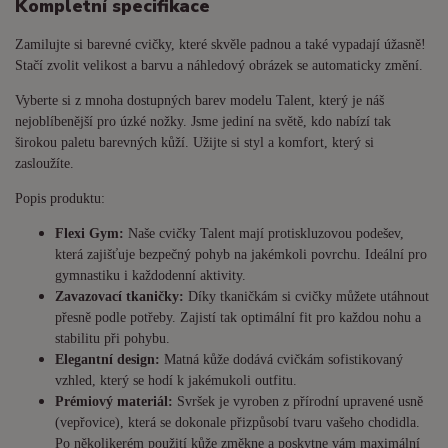
Kompletní specifikace
Zamilujte si barevné cvičky, které skvěle padnou a také vypadají úžasně!
Stačí zvolit velikost a barvu a náhledový obrázek se automaticky změní.
Vyberte si z mnoha dostupných barev modelu Talent, který je náš
nejoblíbenější pro úzké nožky. Jsme jediní na světě, kdo nabízí tak
širokou paletu barevných kůží. Užijte si styl a komfort, který si
zasloužíte.
Popis produktu:
Flexi Gym:
Naše cvičky Talent mají protiskluzovou podešev,
která zajišťuje bezpečný pohyb na jakémkoli povrchu. Ideální pro
gymnastiku i každodenní aktivity.
Zavazovací tkaničky:
Díky tkaničkám si cvičky můžete utáhnout
přesně podle potřeby. Zajistí tak optimální fit pro každou nohu a
stabilitu při pohybu.
Elegantní design:
Matná kůže dodává cvičkám sofistikovaný
vzhled, který se hodí k jakémukoli outfitu.
Prémiový materiál:
Svršek je vyroben z přírodní upravené usně
(vepřovice), která se dokonale přizpůsobí tvaru vašeho chodidla.
Po několikerém použití kůže změkne a poskytne vám maximální