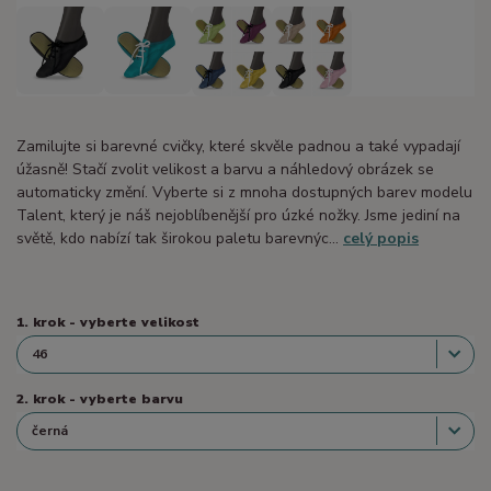
Zamilujte si barevné cvičky, které skvěle padnou a také vypadají
úžasně! Stačí zvolit velikost a barvu a náhledový obrázek se
automaticky změní. Vyberte si z mnoha dostupných barev modelu
Talent, který je náš nejoblíbenější pro úzké nožky. Jsme jediní na
světě, kdo nabízí tak širokou paletu barevnýc...
celý popis
1. krok - vyberte velikost
2. krok - vyberte barvu