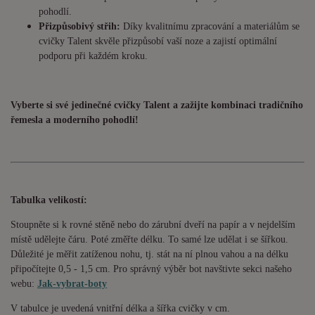
pohodlí.
Přizpůsobivý střih:
Díky kvalitnímu zpracování a materiálům se
cvičky Talent skvěle přizpůsobí vaší noze a zajistí optimální
podporu při každém kroku.
Vyberte si své jedinečné cvičky Talent a zažijte kombinaci tradičního
řemesla a moderního pohodlí!
Tabulka velikostí:
Stoupněte si k rovné stěně nebo do zárubní dveří na papír a v nejdelším
místě udělejte čáru. Poté změřte délku. To samé lze udělat i se šířkou.
Důležité je měřit zatíženou nohu, tj. stát na ní plnou vahou a na délku
připočítejte 0,5 - 1,5 cm. Pro správný výběr bot navštivte sekci našeho
webu:
Jak-vybrat-boty
V tabulce je uvedená vnitřní délka a šířka cvičky v cm.