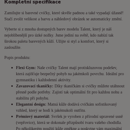
Kompletní specifikace
Zamilujte si barevné cvičky, které skvěle padnou a také vypadají úžasně!
Stačí zvolit velikost a barvu a náhledový obrázek se automaticky změní.
Vyberte si z mnoha dostupných barev modelu Talent, který je náš
nejoblíbenější pro úzké nožky. Jsme jediní na světě, kdo nabízí tak
širokou paletu barevných kůží. Užijte si styl a komfort, který si
zasloužíte.
Popis produktu:
Flexi Gym:
Naše cvičky Talent mají protiskluzovou podešev,
která zajišťuje bezpečný pohyb na jakémkoli povrchu. Ideální pro
gymnastiku i každodenní aktivity.
Zavazovací tkaničky:
Díky tkaničkám si cvičky můžete utáhnout
přesně podle potřeby. Zajistí tak optimální fit pro každou nohu a
stabilitu při pohybu.
Elegantní design:
Matná kůže dodává cvičkám sofistikovaný
vzhled, který se hodí k jakémukoli outfitu.
Prémiový materiál:
Svršek je vyroben z přírodní upravené usně
(vepřovice), která se dokonale přizpůsobí tvaru vašeho chodidla.
Po několikerém použití kůže změkne a poskytne vám maximální