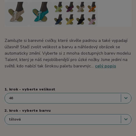
Zamilujte si barevné cvičky, které skvěle padnou a také vypadají
úžasně! Stačí zvolit velikost a barvu a náhledový obrázek se
automaticky změní. Vyberte si z mnoha dostupných barev modelu
Talent, který je náš nejoblíbenější pro úzké nožky. Jsme jediní na
světě, kdo nabízí tak širokou paletu barevnýc...
celý popis
1. krok - vyberte velikost
2. krok - vyberte barvu