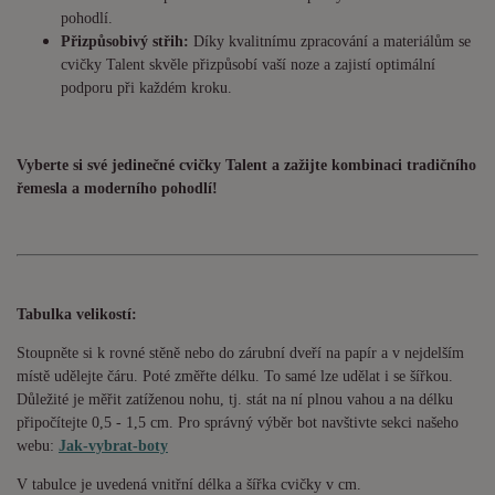
pohodlí.
Přizpůsobivý střih:
Díky kvalitnímu zpracování a materiálům se
cvičky Talent skvěle přizpůsobí vaší noze a zajistí optimální
podporu při každém kroku.
Vyberte si své jedinečné cvičky Talent a zažijte kombinaci tradičního
řemesla a moderního pohodlí!
Tabulka velikostí:
Stoupněte si k rovné stěně nebo do zárubní dveří na papír a v nejdelším
místě udělejte čáru. Poté změřte délku. To samé lze udělat i se šířkou.
Důležité je měřit zatíženou nohu, tj. stát na ní plnou vahou a na délku
připočítejte 0,5 - 1,5 cm. Pro správný výběr bot navštivte sekci našeho
webu:
Jak-vybrat-boty
V tabulce je uvedená vnitřní délka a šířka cvičky v cm.