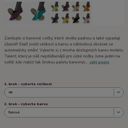
Zamilujte si barevné cvičky, které skvěle padnou a také vypadají
úžasně! Stačí zvolit velikost a barvu a náhledový obrázek se
automaticky změní. Vyberte si z mnoha dostupných barev modelu
Talent, který je náš nejoblíbenější pro úzké nožky. Jsme jediní na
světě, kdo nabízí tak širokou paletu barevnýc...
celý popis
1. krok - vyberte velikost
2. krok - vyberte barvu