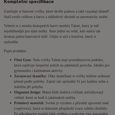
Kompletní specifikace
Zamilujte si barevné cvičky, které skvěle padnou a také vypadají úžasně!
Stačí zvolit velikost a barvu a náhledový obrázek se automaticky změní.
Vyberte si z mnoha dostupných barev modelu Talent, který je náš
nejoblíbenější pro úzké nožky. Jsme jediní na světě, kdo nabízí tak
širokou paletu barevných kůží. Užijte si styl a komfort, který si
zasloužíte.
Popis produktu:
Flexi Gym:
Naše cvičky Talent mají protiskluzovou podešev,
která zajišťuje bezpečný pohyb na jakémkoli povrchu. Ideální pro
gymnastiku i každodenní aktivity.
Zavazovací tkaničky:
Díky tkaničkám si cvičky můžete utáhnout
přesně podle potřeby. Zajistí tak optimální fit pro každou nohu a
stabilitu při pohybu.
Elegantní design:
Matná kůže dodává cvičkám sofistikovaný
vzhled, který se hodí k jakémukoli outfitu.
Prémiový materiál:
Svršek je vyroben z přírodní upravené usně
(vepřovice), která se dokonale přizpůsobí tvaru vašeho chodidla.
Po několikerém použití kůže změkne a poskytne vám maximální