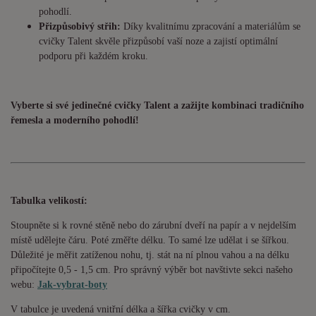
pohodlí.
Přizpůsobivý střih:
Díky kvalitnímu zpracování a materiálům se
cvičky Talent skvěle přizpůsobí vaší noze a zajistí optimální
podporu při každém kroku.
Vyberte si své jedinečné cvičky Talent a zažijte kombinaci tradičního
řemesla a moderního pohodlí!
Tabulka velikostí:
Stoupněte si k rovné stěně nebo do zárubní dveří na papír a v nejdelším
místě udělejte čáru. Poté změřte délku. To samé lze udělat i se šířkou.
Důležité je měřit zatíženou nohu, tj. stát na ní plnou vahou a na délku
připočítejte 0,5 - 1,5 cm. Pro správný výběr bot navštivte sekci našeho
webu:
Jak-vybrat-boty
V tabulce je uvedená vnitřní délka a šířka cvičky v cm.