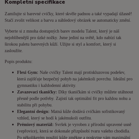
Kompletní specifikace
Zamilujte si barevné cvičky, které skvěle padnou a také vypadají úžasně!
Stačí zvolit velikost a barvu a náhledový obrázek se automaticky změní.
Vyberte si z mnoha dostupných barev modelu Talent, který je náš
nejoblíbenější pro úzké nožky. Jsme jediní na světě, kdo nabízí tak
širokou paletu barevných kůží. Užijte si styl a komfort, který si
zasloužíte.
Popis produktu:
Flexi Gym:
Naše cvičky Talent mají protiskluzovou podešev,
která zajišťuje bezpečný pohyb na jakémkoli povrchu. Ideální pro
gymnastiku i každodenní aktivity.
Zavazovací tkaničky:
Díky tkaničkám si cvičky můžete utáhnout
přesně podle potřeby. Zajistí tak optimální fit pro každou nohu a
stabilitu při pohybu.
Elegantní design:
Matná kůže dodává cvičkám sofistikovaný
vzhled, který se hodí k jakémukoli outfitu.
Prémiový materiál:
Svršek je vyroben z přírodní upravené usně
(vepřovice), která se dokonale přizpůsobí tvaru vašeho chodidla.
Po několikerém použití kůže změkne a poskytne vám maximální