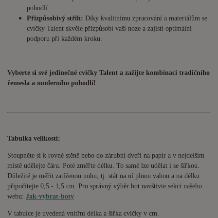
pohodlí.
Přizpůsobivý střih:
Díky kvalitnímu zpracování a materiálům se
cvičky Talent skvěle přizpůsobí vaší noze a zajistí optimální
podporu při každém kroku.
Vyberte si své jedinečné cvičky Talent a zažijte kombinaci tradičního
řemesla a moderního pohodlí!
Tabulka velikostí:
Stoupněte si k rovné stěně nebo do zárubní dveří na papír a v nejdelším
místě udělejte čáru. Poté změřte délku. To samé lze udělat i se šířkou.
Důležité je měřit zatíženou nohu, tj. stát na ní plnou vahou a na délku
připočítejte 0,5 - 1,5 cm. Pro správný výběr bot navštivte sekci našeho
webu:
Jak-vybrat-boty
V tabulce je uvedená vnitřní délka a šířka cvičky v cm.