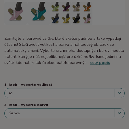
Zamilujte si barevné cvičky, které skvěle padnou a také vypadají
úžasně! Stačí zvolit velikost a barvu a náhledový obrázek se
automaticky změní. Vyberte si z mnoha dostupných barev modelu
Talent, který je náš nejoblíbenější pro úzké nožky. Jsme jediní na
světě, kdo nabízí tak širokou paletu barevnýc...
celý popis
1. krok - vyberte velikost
2. krok - vyberte barvu