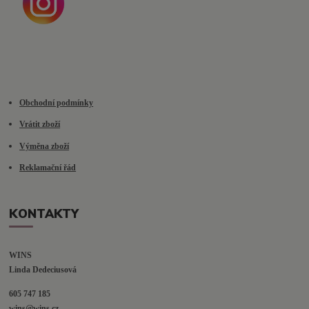
Obchodní podmínky
Vrátit zboží
Výměna zboží
Reklamační řád
KONTAKTY
WINS
Linda Dedeciusová                             
605 747 185
wins@wins.cz                                         