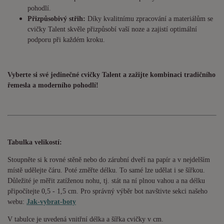
pohodlí.
Přizpůsobivý střih:
Díky kvalitnímu zpracování a materiálům se
cvičky Talent skvěle přizpůsobí vaší noze a zajistí optimální
podporu při každém kroku.
Vyberte si své jedinečné cvičky Talent a zažijte kombinaci tradičního
řemesla a moderního pohodlí!
Tabulka velikostí:
Stoupněte si k rovné stěně nebo do zárubní dveří na papír a v nejdelším
místě udělejte čáru. Poté změřte délku. To samé lze udělat i se šířkou.
Důležité je měřit zatíženou nohu, tj. stát na ní plnou vahou a na délku
připočítejte 0,5 - 1,5 cm. Pro správný výběr bot navštivte sekci našeho
webu:
Jak-vybrat-boty
V tabulce je uvedená vnitřní délka a šířka cvičky v cm.