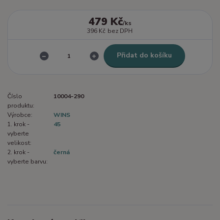
479 Kč
/
ks
396 Kč
bez DPH
Přidat do košíku
Číslo
10004-290
produktu:
Výrobce:
WINS
1. krok -
45
vyberte
velikost:
2. krok -
černá
vyberte barvu: