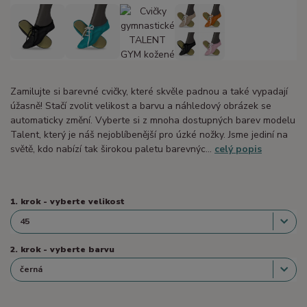
Zamilujte si barevné cvičky, které skvěle padnou a také vypadají
úžasně! Stačí zvolit velikost a barvu a náhledový obrázek se
automaticky změní. Vyberte si z mnoha dostupných barev modelu
Talent, který je náš nejoblíbenější pro úzké nožky. Jsme jediní na
světě, kdo nabízí tak širokou paletu barevnýc...
celý popis
1. krok - vyberte velikost
2. krok - vyberte barvu