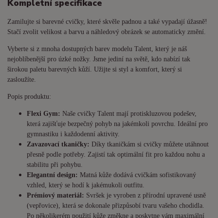
Kompletní specifikace
Zamilujte si barevné cvičky, které skvěle padnou a také vypadají úžasně!
Stačí zvolit velikost a barvu a náhledový obrázek se automaticky změní.
Vyberte si z mnoha dostupných barev modelu Talent, který je náš
nejoblíbenější pro úzké nožky. Jsme jediní na světě, kdo nabízí tak
širokou paletu barevných kůží. Užijte si styl a komfort, který si
zasloužíte.
Popis produktu:
Flexi Gym:
Naše cvičky Talent mají protiskluzovou podešev,
která zajišťuje bezpečný pohyb na jakémkoli povrchu. Ideální pro
gymnastiku i každodenní aktivity.
Zavazovací tkaničky:
Díky tkaničkám si cvičky můžete utáhnout
přesně podle potřeby. Zajistí tak optimální fit pro každou nohu a
stabilitu při pohybu.
Elegantní design:
Matná kůže dodává cvičkám sofistikovaný
vzhled, který se hodí k jakémukoli outfitu.
Prémiový materiál:
Svršek je vyroben z přírodní upravené usně
(vepřovice), která se dokonale přizpůsobí tvaru vašeho chodidla.
Po několikerém použití kůže změkne a poskytne vám maximální