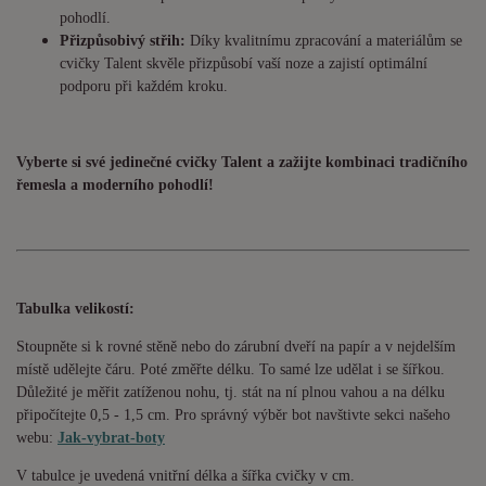
pohodlí.
Přizpůsobivý střih:
Díky kvalitnímu zpracování a materiálům se
cvičky Talent skvěle přizpůsobí vaší noze a zajistí optimální
podporu při každém kroku.
Vyberte si své jedinečné cvičky Talent a zažijte kombinaci tradičního
řemesla a moderního pohodlí!
Tabulka velikostí:
Stoupněte si k rovné stěně nebo do zárubní dveří na papír a v nejdelším
místě udělejte čáru. Poté změřte délku. To samé lze udělat i se šířkou.
Důležité je měřit zatíženou nohu, tj. stát na ní plnou vahou a na délku
připočítejte 0,5 - 1,5 cm. Pro správný výběr bot navštivte sekci našeho
webu:
Jak-vybrat-boty
V tabulce je uvedená vnitřní délka a šířka cvičky v cm.