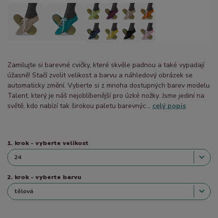
Zamilujte si barevné cvičky, které skvěle padnou a také vypadají
úžasně! Stačí zvolit velikost a barvu a náhledový obrázek se
automaticky změní. Vyberte si z mnoha dostupných barev modelu
Talent, který je náš nejoblíbenější pro úzké nožky. Jsme jediní na
světě, kdo nabízí tak širokou paletu barevnýc...
celý popis
1. krok - vyberte velikost
2. krok - vyberte barvu