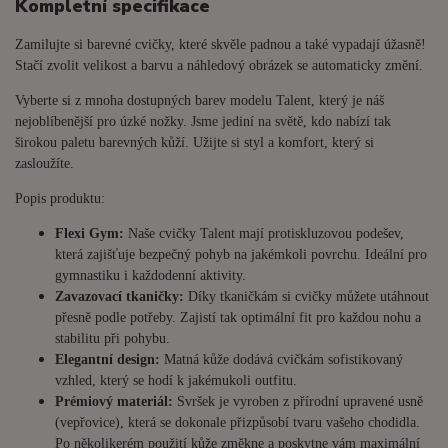
Kompletní specifikace
Zamilujte si barevné cvičky, které skvěle padnou a také vypadají úžasně!
Stačí zvolit velikost a barvu a náhledový obrázek se automaticky změní.
Vyberte si z mnoha dostupných barev modelu Talent, který je náš
nejoblíbenější pro úzké nožky. Jsme jediní na světě, kdo nabízí tak
širokou paletu barevných kůží. Užijte si styl a komfort, který si
zasloužíte.
Popis produktu:
Flexi Gym:
Naše cvičky Talent mají protiskluzovou podešev,
která zajišťuje bezpečný pohyb na jakémkoli povrchu. Ideální pro
gymnastiku i každodenní aktivity.
Zavazovací tkaničky:
Díky tkaničkám si cvičky můžete utáhnout
přesně podle potřeby. Zajistí tak optimální fit pro každou nohu a
stabilitu při pohybu.
Elegantní design:
Matná kůže dodává cvičkám sofistikovaný
vzhled, který se hodí k jakémukoli outfitu.
Prémiový materiál:
Svršek je vyroben z přírodní upravené usně
(vepřovice), která se dokonale přizpůsobí tvaru vašeho chodidla.
Po několikerém použití kůže změkne a poskytne vám maximální