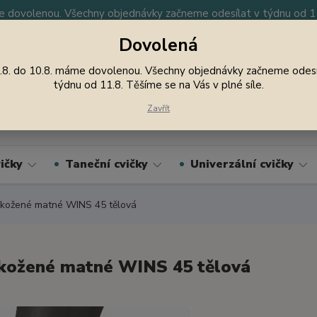
 dovolenou. Všechny objednávky začneme odesílat v týdnu od 11.
Dovolená
y
Nevíte si rady? Zavolejte.
605 747 185
Jsme
.8. do 10.8. máme dovolenou. Všechny objednávky začneme odesí
týdnu od 11.8. Těšíme se na Vás v plné síle.
Hledat
Zavřít
ičky
Taneční cvičky
Univerzální cvičky
kožené matné WINS 45 tělová
kožené matné WINS 45 tělová