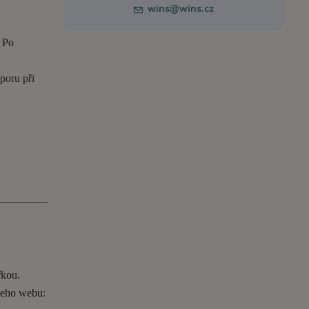
wins@wins.cz
. Po
poru při
řkou.
ašeho webu: