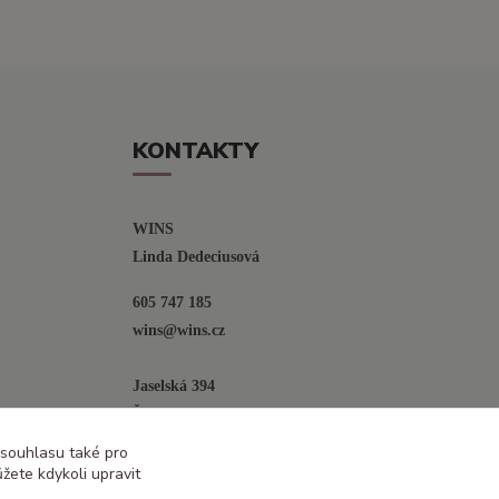
KONTAKTY
WINS
Linda Dedeciusová                             
605 747 185
wins@wins.cz                                         
Jaselská 394
Šenov u N. Jičína
742 42
 souhlasu také pro
žete kdykoli upravit