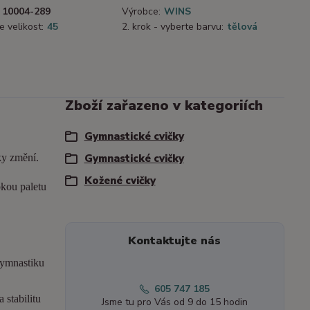
10004-289
Výrobce:
WINS
e velikost:
45
2. krok - vyberte barvu:
tělová
Zboží zařazeno v kategoriích
Gymnastické cvičky
ky změní.
Gymnastické cvičky
Kožené cvičky
okou paletu
Kontaktujte nás
gymnastiku
605 747 185
 stabilitu
Jsme tu pro Vás od 9 do 15 hodin