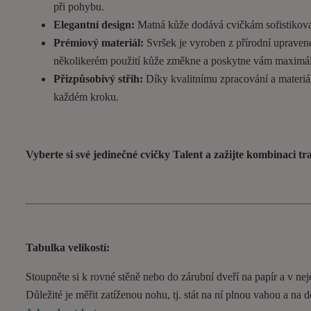
při pohybu.
Elegantní design:
Matná kůže dodává cvičkám sofistikovan
Prémiový materiál:
Svršek je vyroben z přírodní upravené
několikerém použití kůže změkne a poskytne vám maximál
Přizpůsobivý střih:
Díky kvalitnímu zpracování a materiál
každém kroku.
Vyberte si své jedinečné cvičky Talent a zažijte kombinaci t
Tabulka velikostí:
Stoupněte si k rovné stěně nebo do zárubní dveří na papír a v nejd
Důležité je měřit zatíženou nohu, tj. stát na ní plnou vahou a na 