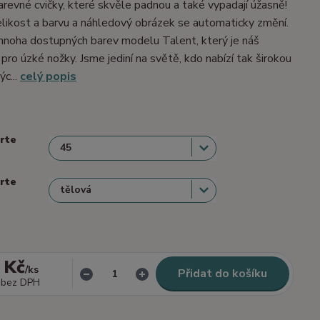
barevné cvičky, které skvěle padnou a také vypadají úžasně!
velikost a barvu a náhledový obrázek se automaticky změní.
mnoha dostupných barev modelu Talent, který je náš
 pro úzké nožky. Jsme jediní na světě, kdo nabízí tak širokou
ýc...
celý popis
erte
erte
 Kč
/
ks
Přidat do košíku
bez DPH