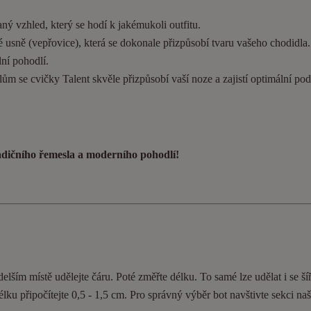
ý vzhled, který se hodí k jakémukoli outfitu.
 usně (vepřovice), která se dokonale přizpůsobí tvaru vašeho chodidla
ní pohodlí.
ům se cvičky Talent skvěle přizpůsobí vaší noze a zajistí optimální pod
radičního řemesla a moderního pohodlí!
elším místě udělejte čáru. Poté změřte délku. To samé lze udělat i se ší
délku připočítejte 0,5 - 1,5 cm. Pro správný výběr bot navštivte sekci n