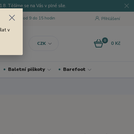
8. Těšíme se na Vás v plné síle.
 tu pro Vás od 9 do 15 hodin
Přihlášení
lat v
0
0 Kč
CZK
Baletní piškoty
Barefoot