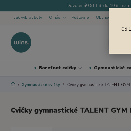
Dovolená! Od 1.8. do 10.8. máme
Jak vybrat boty
O nás
Poštovné
Obchodní podmínk
Od 1
Barefoot cvičky
Gymnastické cv
Gymnastické cvičky
Cvičky gymnastické TALENT GYM 
Cvičky gymnastické TALENT GYM 