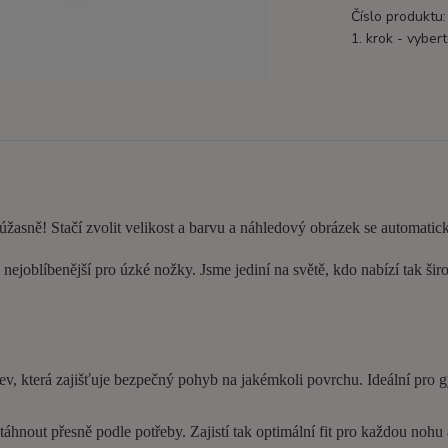
Číslo produktu:
1. krok - vybert
 úžasně! Stačí zvolit velikost a barvu a náhledový obrázek se automatic
nejoblíbenější pro úzké nožky. Jsme jediní na světě, kdo nabízí tak šir
ev, která zajišťuje bezpečný pohyb na jakémkoli povrchu. Ideální pro 
hnout přesně podle potřeby. Zajistí tak optimální fit pro každou nohu a