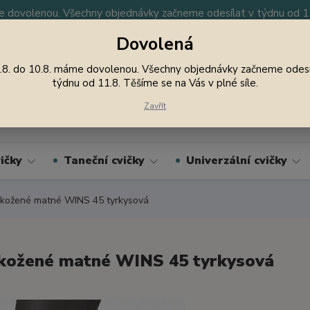
 dovolenou. Všechny objednávky začneme odesílat v týdnu od 11.
Dovolená
y
Nevíte si rady? Zavolejte.
605 747 185
Jsme
.8. do 10.8. máme dovolenou. Všechny objednávky začneme odesí
týdnu od 11.8. Těšíme se na Vás v plné síle.
Hledat
Zavřít
ičky
Taneční cvičky
Univerzální cvičky
kožené matné WINS 45 tyrkysová
kožené matné WINS 45 tyrkysová