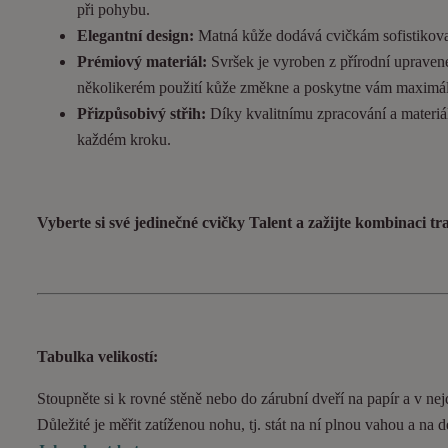
při pohybu.
Elegantní design:
Matná kůže dodává cvičkám sofistikovan
Prémiový materiál:
Svršek je vyroben z přírodní upravené
několikerém použití kůže změkne a poskytne vám maximál
Přizpůsobivý střih:
Díky kvalitnímu zpracování a materiál
každém kroku.
Vyberte si své jedinečné cvičky Talent a zažijte kombinaci t
Tabulka velikostí:
Stoupněte si k rovné stěně nebo do zárubní dveří na papír a v nejd
Důležité je měřit zatíženou nohu, tj. stát na ní plnou vahou a na 