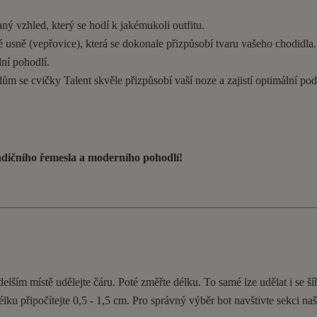
ý vzhled, který se hodí k jakémukoli outfitu.
 usně (vepřovice), která se dokonale přizpůsobí tvaru vašeho chodidla
ní pohodlí.
ům se cvičky Talent skvěle přizpůsobí vaší noze a zajistí optimální pod
radičního řemesla a moderního pohodlí!
elším místě udělejte čáru. Poté změřte délku. To samé lze udělat i se ší
délku připočítejte 0,5 - 1,5 cm. Pro správný výběr bot navštivte sekci n