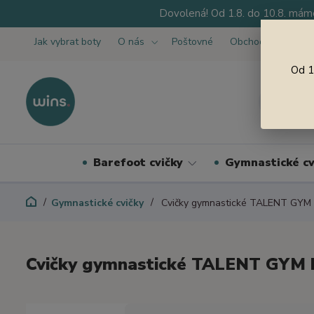
Dovolená! Od 1.8. do 10.8. máme
Jak vybrat boty
O nás
Poštovné
Obchodní podmínk
Od 1
Barefoot cvičky
Gymnastické cv
Gymnastické cvičky
Cvičky gymnastické TALENT GYM 
Cvičky gymnastické TALENT GYM 