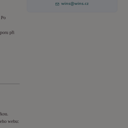
wins@wins.cz
. Po
poru při
řkou.
ašeho webu: