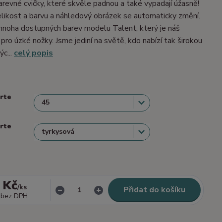
barevné cvičky, které skvěle padnou a také vypadají úžasně!
velikost a barvu a náhledový obrázek se automaticky změní.
mnoha dostupných barev modelu Talent, který je náš
 pro úzké nožky. Jsme jediní na světě, kdo nabízí tak širokou
ýc...
celý popis
erte
erte
 Kč
/
ks
Přidat do košíku
bez DPH