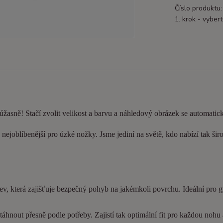
Číslo produktu:
1. krok - vybert
 úžasně! Stačí zvolit velikost a barvu a náhledový obrázek se automatic
nejoblíbenější pro úzké nožky. Jsme jediní na světě, kdo nabízí tak šir
ev, která zajišťuje bezpečný pohyb na jakémkoli povrchu. Ideální pro 
hnout přesně podle potřeby. Zajistí tak optimální fit pro každou nohu a