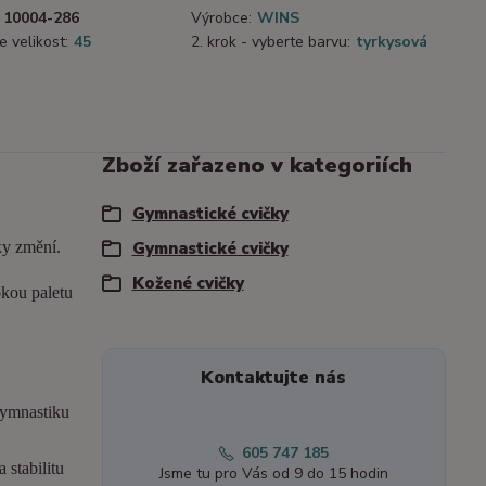
10004-286
Výrobce:
WINS
e velikost:
45
2. krok - vyberte barvu:
tyrkysová
Zboží zařazeno v kategoriích
Gymnastické cvičky
ky změní.
Gymnastické cvičky
Kožené cvičky
okou paletu
Kontaktujte nás
gymnastiku
605 747 185
 stabilitu
Jsme tu pro Vás od 9 do 15 hodin