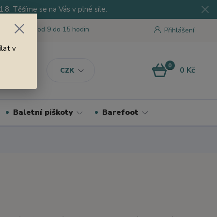
8. Těšíme se na Vás v plné síle.
 tu pro Vás od 9 do 15 hodin
Přihlášení
lat v
0
0 Kč
CZK
Baletní piškoty
Barefoot