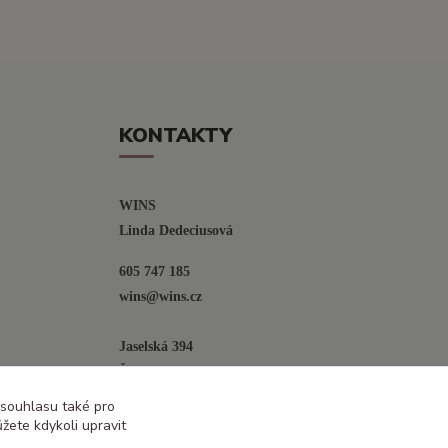
KONTAKTY
WINS
Linda Dedeciusová                             
605 747 185
wins@wins.cz                                         
Jaselská 394
Šenov u N. Jičína
742 42
 souhlasu také pro
žete kdykoli upravit