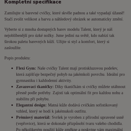
Kompletní specifikace
Zamilujte si barevné cvičky, které skvěle padnou a také vypadají úžasně!
Stačí zvolit velikost a barvu a náhledový obrázek se automaticky změní.
Vyberte si z mnoha dostupných barev modelu Talent, který je náš
nejoblíbenější pro úzké nožky. Jsme jediní na světě, kdo nabízí tak
širokou paletu barevných kůží. Užijte si styl a komfort, který si
zasloužíte.
Popis produktu:
Flexi Gym:
Naše cvičky Talent mají protiskluzovou podešev,
která zajišťuje bezpečný pohyb na jakémkoli povrchu. Ideální pro
gymnastiku i každodenní aktivity.
Zavazovací tkaničky:
Díky tkaničkám si cvičky můžete utáhnout
přesně podle potřeby. Zajistí tak optimální fit pro každou nohu a
stabilitu při pohybu.
Elegantní design:
Matná kůže dodává cvičkám sofistikovaný
vzhled, který se hodí k jakémukoli outfitu.
Prémiový materiál:
Svršek je vyroben z přírodní upravené usně
(vepřovice), která se dokonale přizpůsobí tvaru vašeho chodidla.
Po několikerém použití kůže změkne a poskytne vám maximální