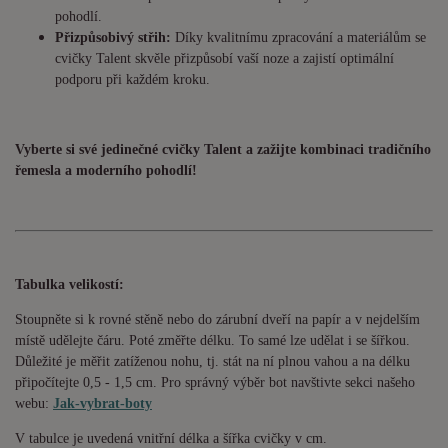
pohodlí.
Přizpůsobivý střih:
Díky kvalitnímu zpracování a materiálům se
cvičky Talent skvěle přizpůsobí vaší noze a zajistí optimální
podporu při každém kroku.
Vyberte si své jedinečné cvičky Talent a zažijte kombinaci tradičního
řemesla a moderního pohodlí!
Tabulka velikostí:
Stoupněte si k rovné stěně nebo do zárubní dveří na papír a v nejdelším
místě udělejte čáru. Poté změřte délku. To samé lze udělat i se šířkou.
Důležité je měřit zatíženou nohu, tj. stát na ní plnou vahou a na délku
připočítejte 0,5 - 1,5 cm. Pro správný výběr bot navštivte sekci našeho
webu:
Jak-vybrat-boty
V tabulce je uvedená vnitřní délka a šířka cvičky v cm.