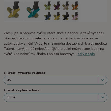
Zamilujte si barevné cvičky, které skvěle padnou a také vypadají
úžasně! Stačí zvolit velikost a barvu a náhledový obrázek se
automaticky změní. Vyberte si z mnoha dostupných barev modelu
Talent, který je náš nejoblíbenější pro úzké nožky. Jsme jediní na
světě, kdo nabízí tak širokou paletu barevnýc...
celý popis
1. krok - vyberte velikost
2. krok - vyberte barvu