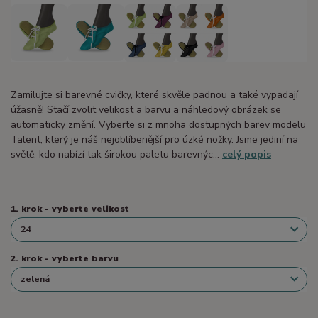
Zamilujte si barevné cvičky, které skvěle padnou a také vypadají
úžasně! Stačí zvolit velikost a barvu a náhledový obrázek se
automaticky změní. Vyberte si z mnoha dostupných barev modelu
Talent, který je náš nejoblíbenější pro úzké nožky. Jsme jediní na
světě, kdo nabízí tak širokou paletu barevnýc...
celý popis
1. krok - vyberte velikost
2. krok - vyberte barvu