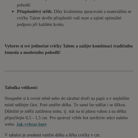
pohodlí.
Přizpůsobivý střih:
Díky kvalitnímu zpracování a materiálům se
cvičky Talent skvěle přizpůsobí vaší noze a zajistí optimální
podporu při každém kroku.
Vyberte si své jedinečné cvičky Talent a zažijte kombinaci tradičního
řemesla a moderního pohodlí!
Tabulka velikostí:
Stoupněte si k rovné stěně nebo do zárubní dveří na papír a v nejdelším
místě udělejte čáru. Poté změřte délku. To samé lze udělat i se šířkou.
Důležité je měřit zatíženou nohu, tj. stát na ní plnou vahou a na délku
připočítejte 0,5 - 1,5 cm. Pro správný výběr bot navštivte sekci našeho
webu:
Jak-vybrat-boty
V tabulce je uvedená vnitřní délka a šířka cvičky v cm.