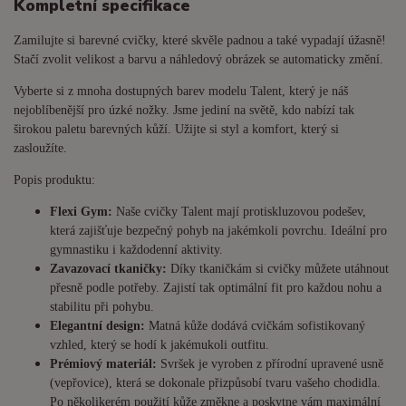
Kompletní specifikace
Zamilujte si barevné cvičky, které skvěle padnou a také vypadají úžasně!
Stačí zvolit velikost a barvu a náhledový obrázek se automaticky změní.
Vyberte si z mnoha dostupných barev modelu Talent, který je náš
nejoblíbenější pro úzké nožky. Jsme jediní na světě, kdo nabízí tak
širokou paletu barevných kůží. Užijte si styl a komfort, který si
zasloužíte.
Popis produktu:
Flexi Gym:
Naše cvičky Talent mají protiskluzovou podešev,
která zajišťuje bezpečný pohyb na jakémkoli povrchu. Ideální pro
gymnastiku i každodenní aktivity.
Zavazovací tkaničky:
Díky tkaničkám si cvičky můžete utáhnout
přesně podle potřeby. Zajistí tak optimální fit pro každou nohu a
stabilitu při pohybu.
Elegantní design:
Matná kůže dodává cvičkám sofistikovaný
vzhled, který se hodí k jakémukoli outfitu.
Prémiový materiál:
Svršek je vyroben z přírodní upravené usně
(vepřovice), která se dokonale přizpůsobí tvaru vašeho chodidla.
Po několikerém použití kůže změkne a poskytne vám maximální