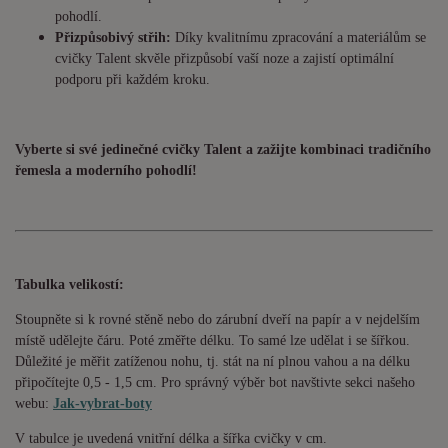
pohodlí.
Přizpůsobivý střih:
Díky kvalitnímu zpracování a materiálům se
cvičky Talent skvěle přizpůsobí vaší noze a zajistí optimální
podporu při každém kroku.
Vyberte si své jedinečné cvičky Talent a zažijte kombinaci tradičního
řemesla a moderního pohodlí!
Tabulka velikostí:
Stoupněte si k rovné stěně nebo do zárubní dveří na papír a v nejdelším
místě udělejte čáru. Poté změřte délku. To samé lze udělat i se šířkou.
Důležité je měřit zatíženou nohu, tj. stát na ní plnou vahou a na délku
připočítejte 0,5 - 1,5 cm. Pro správný výběr bot navštivte sekci našeho
webu:
Jak-vybrat-boty
V tabulce je uvedená vnitřní délka a šířka cvičky v cm.