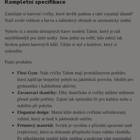
Kompletní specifikace
Zamilujte si barevné cvičky, které skvěle padnou a také vypadají úžasně!
Stačí zvolit velikost a barvu a náhledový obrázek se automaticky změní.
Vyberte si z mnoha dostupných barev modelu Talent, který je náš
nejoblíbenější pro úzké nožky. Jsme jediní na světě, kdo nabízí tak
širokou paletu barevných kůží. Užijte si styl a komfort, který si
zasloužíte.
Popis produktu:
Flexi Gym:
Naše cvičky Talent mají protiskluzovou podešev,
která zajišťuje bezpečný pohyb na jakémkoli povrchu. Ideální pro
gymnastiku i každodenní aktivity.
Zavazovací tkaničky:
Díky tkaničkám si cvičky můžete utáhnout
přesně podle potřeby. Zajistí tak optimální fit pro každou nohu a
stabilitu při pohybu.
Elegantní design:
Matná kůže dodává cvičkám sofistikovaný
vzhled, který se hodí k jakémukoli outfitu.
Prémiový materiál:
Svršek je vyroben z přírodní upravené usně
(vepřovice), která se dokonale přizpůsobí tvaru vašeho chodidla.
Po několikerém použití kůže změkne a poskytne vám maximální