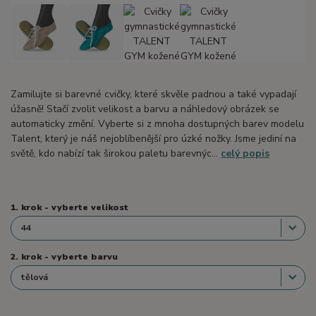
Zamilujte si barevné cvičky, které skvěle padnou a také vypadají
úžasně! Stačí zvolit velikost a barvu a náhledový obrázek se
automaticky změní. Vyberte si z mnoha dostupných barev modelu
Talent, který je náš nejoblíbenější pro úzké nožky. Jsme jediní na
světě, kdo nabízí tak širokou paletu barevnýc...
celý popis
1. krok - vyberte velikost
2. krok - vyberte barvu