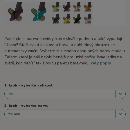
Zamilujte si barevné cvičky, které skvěle padnou a také vypadají
úžasně! Stačí zvolit velikost a barvu a náhledový obrázek se
automaticky změní. Vyberte si z mnoha dostupných barev modelu
Talent, který je náš nejoblíbenější pro úzké nožky. Jsme jediní na
světě, kdo nabízí tak širokou paletu barevnýc...
celý popis
1. krok - vyberte velikost
2. krok - vyberte barvu