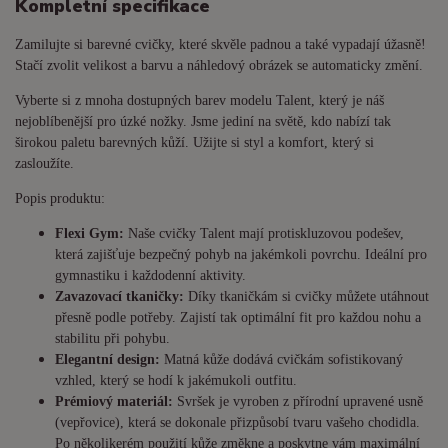
Kompletní specifikace
Zamilujte si barevné cvičky, které skvěle padnou a také vypadají úžasně!
Stačí zvolit velikost a barvu a náhledový obrázek se automaticky změní.
Vyberte si z mnoha dostupných barev modelu Talent, který je náš
nejoblíbenější pro úzké nožky. Jsme jediní na světě, kdo nabízí tak
širokou paletu barevných kůží. Užijte si styl a komfort, který si
zasloužíte.
Popis produktu:
Flexi Gym:
Naše cvičky Talent mají protiskluzovou podešev,
která zajišťuje bezpečný pohyb na jakémkoli povrchu. Ideální pro
gymnastiku i každodenní aktivity.
Zavazovací tkaničky:
Díky tkaničkám si cvičky můžete utáhnout
přesně podle potřeby. Zajistí tak optimální fit pro každou nohu a
stabilitu při pohybu.
Elegantní design:
Matná kůže dodává cvičkám sofistikovaný
vzhled, který se hodí k jakémukoli outfitu.
Prémiový materiál:
Svršek je vyroben z přírodní upravené usně
(vepřovice), která se dokonale přizpůsobí tvaru vašeho chodidla.
Po několikerém použití kůže změkne a poskytne vám maximální