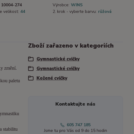
10004-274
Výrobce:
WINS
e velikost:
44
2. krok - vyberte barvu:
růžová
Zboží zařazeno v kategoriích
Gymnastické cvičky
ky změní.
Gymnastické cvičky
Kožené cvičky
okou paletu
Kontaktujte nás
gymnastiku
605 747 185
 stabilitu
Jsme tu pro Vás od 9 do 15 hodin