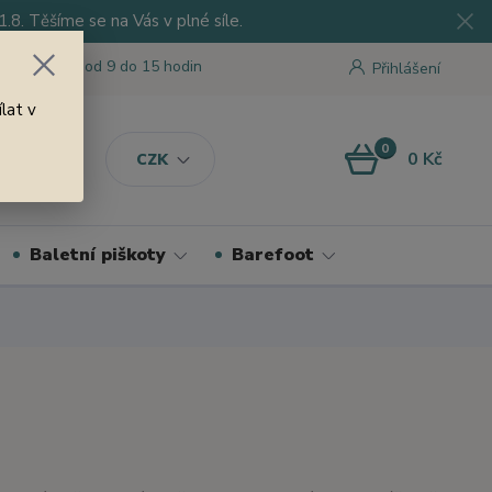
8. Těšíme se na Vás v plné síle.
 tu pro Vás od 9 do 15 hodin
Přihlášení
lat v
0
0 Kč
CZK
Baletní piškoty
Barefoot