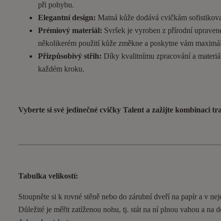
při pohybu.
Elegantní design:
Matná kůže dodává cvičkám sofistikovan
Prémiový materiál:
Svršek je vyroben z přírodní upravené
několikerém použití kůže změkne a poskytne vám maximál
Přizpůsobivý střih:
Díky kvalitnímu zpracování a materiál
každém kroku.
Vyberte si své jedinečné cvičky Talent a zažijte kombinaci t
Tabulka velikostí:
Stoupněte si k rovné stěně nebo do zárubní dveří na papír a v nejd
Důležité je měřit zatíženou nohu, tj. stát na ní plnou vahou a na 