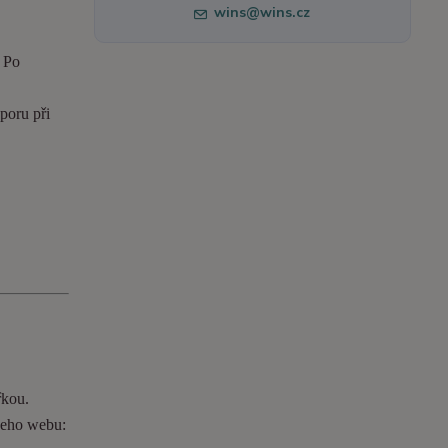
wins@wins.cz
. Po
poru při
řkou.
ašeho webu: