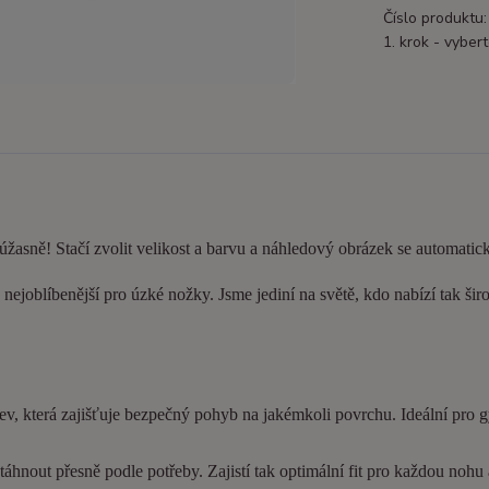
Číslo produktu:
1. krok - vybert
 úžasně! Stačí zvolit velikost a barvu a náhledový obrázek se automatic
nejoblíbenější pro úzké nožky. Jsme jediní na světě, kdo nabízí tak šir
ev, která zajišťuje bezpečný pohyb na jakémkoli povrchu. Ideální pro 
hnout přesně podle potřeby. Zajistí tak optimální fit pro každou nohu a