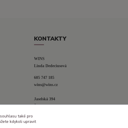
KONTAKTY
WINS
Linda Dedeciusová                             
605 747 185
wins@wins.cz                                         
Jaselská 394
Šenov u N. Jičína
742 42
 souhlasu také pro
žete kdykoli upravit