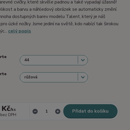
barevné cvičky, které skvěle padnou a také vypadají úžasně!
velikost a barvu a náhledový obrázek se automaticky změní.
mnoha dostupných barev modelu Talent, který je náš
 pro úzké nožky. Jsme jediní na světě, kdo nabízí tak širokou
ýc...
celý popis
erte
erte
 Kč
/
ks
Přidat do košíku
bez DPH