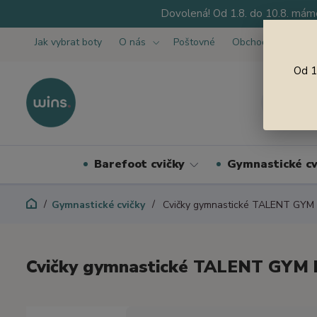
Dovolená! Od 1.8. do 10.8. máme
Jak vybrat boty
O nás
Poštovné
Obchodní podmínk
Od 1
Barefoot cvičky
Gymnastické cv
Gymnastické cvičky
Cvičky gymnastické TALENT GYM 
Cvičky gymnastické TALENT GYM 