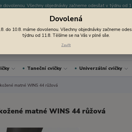
 dovolenou. Všechny objednávky začneme odesílat v týdnu od 11.
Dovolená
y
Nevíte si rady? Zavolejte.
605 747 185
Jsme
.8. do 10.8. máme dovolenou. Všechny objednávky začneme odesí
týdnu od 11.8. Těšíme se na Vás v plné síle.
Hledat
Zavřít
ičky
Taneční cvičky
Univerzální cvičky
kožené matné WINS 44 růžová
kožené matné WINS 44 růžová