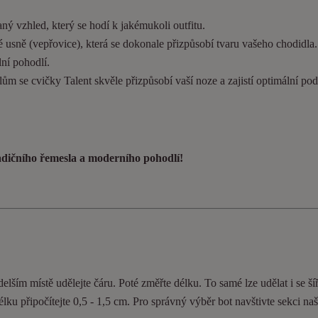
ý vzhled, který se hodí k jakémukoli outfitu.
 usně (vepřovice), která se dokonale přizpůsobí tvaru vašeho chodidla
ní pohodlí.
ům se cvičky Talent skvěle přizpůsobí vaší noze a zajistí optimální pod
radičního řemesla a moderního pohodlí!
elším místě udělejte čáru. Poté změřte délku. To samé lze udělat i se ší
délku připočítejte 0,5 - 1,5 cm. Pro správný výběr bot navštivte sekci n