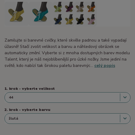
Zamilujte si barevné cvičky, které skvěle padnou a také vypadají
úžasně! Stačí zvolit velikost a barvu a náhledový obrázek se
automaticky změní. Vyberte si z mnoha dostupných barev modelu
Talent, který je náš nejoblíbenější pro úzké nožky. Jsme jediní na
světě, kdo nabízí tak širokou paletu barevnýc...
celý popis
1. krok - vyberte velikost
2. krok - vyberte barvu