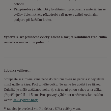
pohodlí.
Přizpůsobivý střih:
Díky kvalitnímu zpracování a materiálům se
cvičky Talent skvěle přizpůsobí vaší noze a zajistí optimální
podporu při každém kroku.
Vyberte si své jedinečné cvičky Talent a zažijte kombinaci tradičního
řemesla a moderního pohodlí!
Tabulka velikostí:
Stoupněte si k rovné stěně nebo do zárubní dveří na papír a v nejdelším
místě udělejte čáru. Poté změřte délku. To samé lze udělat i se šířkou.
Důležité je měřit zatíženou nohu, tj. stát na ní plnou vahou a na délku
připočítejte 0,5 - 1,5 cm. Pro správný výběr bot navštivte sekci našeho
webu:
Jak-vybrat-boty
V tabulce je uvedená vnitřní délka a šířka cvičky v cm.