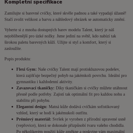
Kompletní specifikace
Zamilujte si barevné cvičky, které skvěle padnou a také vypadají úžasně!
Stačí zvolit velikost a barvu a náhledový obrázek se automaticky změní.
Vyberte si z mnoha dostupných barev modelu Talent, který je náš
nejoblíbenější pro úzké nožky. Jsme jediní na světě, kdo nabízí tak
širokou paletu barevných kůží. Užijte si styl a komfort, který si
zasloužíte.
Popis produktu:
Flexi Gym:
Naše cvičky Talent mají protiskluzovou podešev,
která zajišťuje bezpečný pohyb na jakémkoli povrchu. Ideální pro
gymnastiku i každodenní aktivity.
Zavazovací tkaničky:
Díky tkaničkám si cvičky můžete utáhnout
přesně podle potřeby. Zajistí tak optimální fit pro každou nohu a
stabilitu při pohybu.
Elegantní design:
Matná kůže dodává cvičkám sofistikovaný
vzhled, který se hodí k jakémukoli outfitu.
Prémiový materiál:
Svršek je vyroben z přírodní upravené usně
(vepřovice), která se dokonale přizpůsobí tvaru vašeho chodidla.
Po několikerém použití kůže změkne a poskytne vám maximální