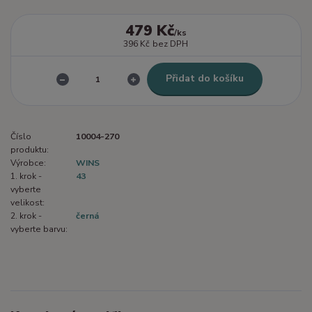
479 Kč
/
ks
396 Kč
bez DPH
Přidat do košíku
Číslo
10004-270
produktu:
Výrobce:
WINS
1. krok -
43
vyberte
velikost:
2. krok -
černá
vyberte barvu: