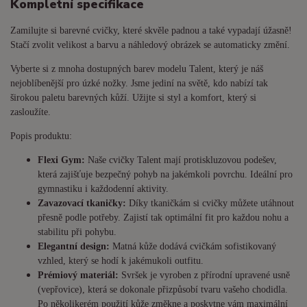
Kompletní specifikace
Zamilujte si barevné cvičky, které skvěle padnou a také vypadají úžasně!
Stačí zvolit velikost a barvu a náhledový obrázek se automaticky změní.
Vyberte si z mnoha dostupných barev modelu Talent, který je náš
nejoblíbenější pro úzké nožky. Jsme jediní na světě, kdo nabízí tak
širokou paletu barevných kůží. Užijte si styl a komfort, který si
zasloužíte.
Popis produktu:
Flexi Gym:
Naše cvičky Talent mají protiskluzovou podešev,
která zajišťuje bezpečný pohyb na jakémkoli povrchu. Ideální pro
gymnastiku i každodenní aktivity.
Zavazovací tkaničky:
Díky tkaničkám si cvičky můžete utáhnout
přesně podle potřeby. Zajistí tak optimální fit pro každou nohu a
stabilitu při pohybu.
Elegantní design:
Matná kůže dodává cvičkám sofistikovaný
vzhled, který se hodí k jakémukoli outfitu.
Prémiový materiál:
Svršek je vyroben z přírodní upravené usně
(vepřovice), která se dokonale přizpůsobí tvaru vašeho chodidla.
Po několikerém použití kůže změkne a poskytne vám maximální