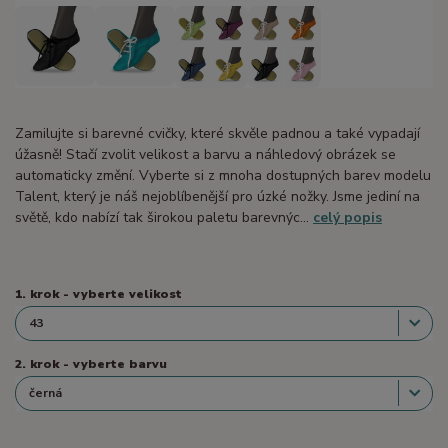
Zamilujte si barevné cvičky, které skvěle padnou a také vypadají
úžasně! Stačí zvolit velikost a barvu a náhledový obrázek se
automaticky změní. Vyberte si z mnoha dostupných barev modelu
Talent, který je náš nejoblíbenější pro úzké nožky. Jsme jediní na
světě, kdo nabízí tak širokou paletu barevnýc...
celý popis
1. krok - vyberte velikost
2. krok - vyberte barvu