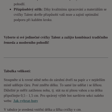
pohodlí.
Přizpůsobivý střih:
Díky kvalitnímu zpracování a materiálům se
cvičky Talent skvěle přizpůsobí vaší noze a zajistí optimální
podporu při každém kroku.
Vyberte si své jedinečné cvičky Talent a zažijte kombinaci tradičního
řemesla a moderního pohodlí!
Tabulka velikostí:
Stoupněte si k rovné stěně nebo do zárubní dveří na papír a v nejdelším
místě udělejte čáru. Poté změřte délku. To samé lze udělat i se šířkou.
Důležité je měřit zatíženou nohu, tj. stát na ní plnou vahou a na délku
připočítejte 0,5 - 1,5 cm. Pro správný výběr bot navštivte sekci našeho
webu:
Jak-vybrat-boty
V tabulce je uvedená vnitřní délka a šířka cvičky v cm.