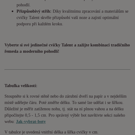
pohodlí.
Přizpůsobivý střih:
Díky kvalitnímu zpracování a materiálům se
cvičky Talent skvěle přizpůsobí vaší noze a zajistí optimální
podporu při každém kroku.
Vyberte si své jedinečné cvičky Talent a zažijte kombinaci tradičního
řemesla a moderního pohodlí!
Tabulka velikostí:
Stoupněte si k rovné stěně nebo do zárubní dveří na papír a v nejdelším
místě udělejte čáru. Poté změřte délku. To samé lze udělat i se šířkou.
Důležité je měřit zatíženou nohu, tj. stát na ní plnou vahou a na délku
připočítejte 0,5 - 1,5 cm. Pro správný výběr bot navštivte sekci našeho
webu:
Jak-vybrat-boty
V tabulce je uvedená vnitřní délka a šířka cvičky v cm.