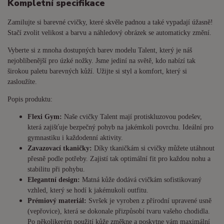
Kompletní specifikace
Zamilujte si barevné cvičky, které skvěle padnou a také vypadají úžasně!
Stačí zvolit velikost a barvu a náhledový obrázek se automaticky změní.
Vyberte si z mnoha dostupných barev modelu Talent, který je náš
nejoblíbenější pro úzké nožky. Jsme jediní na světě, kdo nabízí tak
širokou paletu barevných kůží. Užijte si styl a komfort, který si
zasloužíte.
Popis produktu:
Flexi Gym:
Naše cvičky Talent mají protiskluzovou podešev,
která zajišťuje bezpečný pohyb na jakémkoli povrchu. Ideální pro
gymnastiku i každodenní aktivity.
Zavazovací tkaničky:
Díky tkaničkám si cvičky můžete utáhnout
přesně podle potřeby. Zajistí tak optimální fit pro každou nohu a
stabilitu při pohybu.
Elegantní design:
Matná kůže dodává cvičkám sofistikovaný
vzhled, který se hodí k jakémukoli outfitu.
Prémiový materiál:
Svršek je vyroben z přírodní upravené usně
(vepřovice), která se dokonale přizpůsobí tvaru vašeho chodidla.
Po několikerém použití kůže změkne a poskytne vám maximální