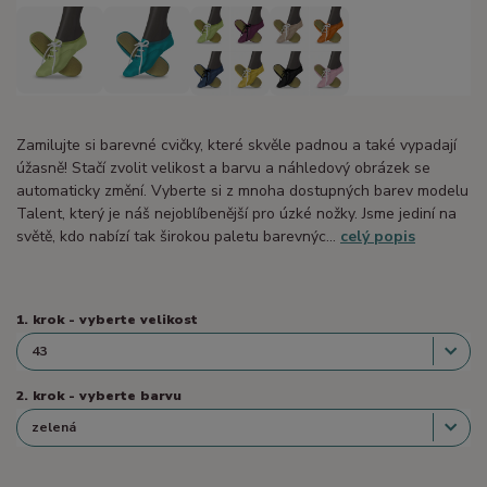
Zamilujte si barevné cvičky, které skvěle padnou a také vypadají
úžasně! Stačí zvolit velikost a barvu a náhledový obrázek se
automaticky změní. Vyberte si z mnoha dostupných barev modelu
Talent, který je náš nejoblíbenější pro úzké nožky. Jsme jediní na
světě, kdo nabízí tak širokou paletu barevnýc...
celý popis
1. krok - vyberte velikost
2. krok - vyberte barvu