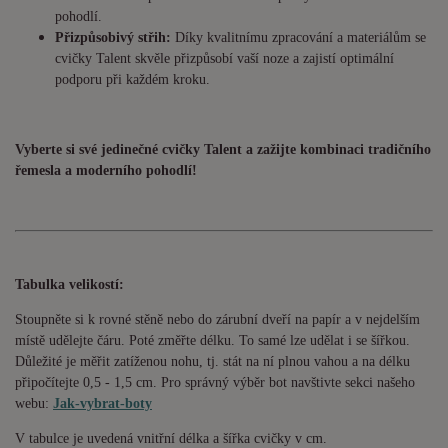
pohodlí.
Přizpůsobivý střih:
Díky kvalitnímu zpracování a materiálům se
cvičky Talent skvěle přizpůsobí vaší noze a zajistí optimální
podporu při každém kroku.
Vyberte si své jedinečné cvičky Talent a zažijte kombinaci tradičního
řemesla a moderního pohodlí!
Tabulka velikostí:
Stoupněte si k rovné stěně nebo do zárubní dveří na papír a v nejdelším
místě udělejte čáru. Poté změřte délku. To samé lze udělat i se šířkou.
Důležité je měřit zatíženou nohu, tj. stát na ní plnou vahou a na délku
připočítejte 0,5 - 1,5 cm. Pro správný výběr bot navštivte sekci našeho
webu:
Jak-vybrat-boty
V tabulce je uvedená vnitřní délka a šířka cvičky v cm.