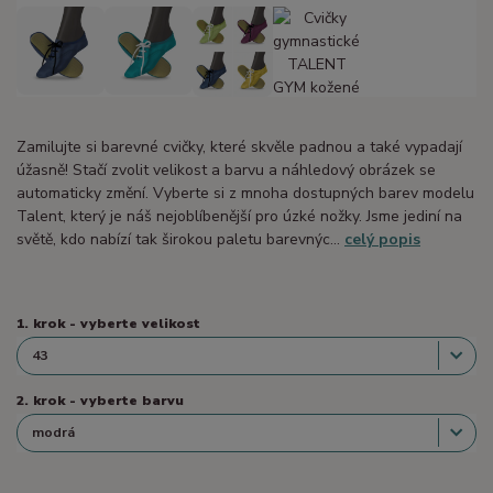
Zamilujte si barevné cvičky, které skvěle padnou a také vypadají
úžasně! Stačí zvolit velikost a barvu a náhledový obrázek se
automaticky změní. Vyberte si z mnoha dostupných barev modelu
Talent, který je náš nejoblíbenější pro úzké nožky. Jsme jediní na
světě, kdo nabízí tak širokou paletu barevnýc...
celý popis
1. krok - vyberte velikost
2. krok - vyberte barvu