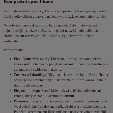
Kompletní specifikace
Zamilujte si barevné cvičky, které skvěle padnou a také vypadají úžasně!
Stačí zvolit velikost a barvu a náhledový obrázek se automaticky změní.
Vyberte si z mnoha dostupných barev modelu Talent, který je náš
nejoblíbenější pro úzké nožky. Jsme jediní na světě, kdo nabízí tak
širokou paletu barevných kůží. Užijte si styl a komfort, který si
zasloužíte.
Popis produktu:
Flexi Gym:
Naše cvičky Talent mají protiskluzovou podešev,
která zajišťuje bezpečný pohyb na jakémkoli povrchu. Ideální pro
gymnastiku i každodenní aktivity.
Zavazovací tkaničky:
Díky tkaničkám si cvičky můžete utáhnout
přesně podle potřeby. Zajistí tak optimální fit pro každou nohu a
stabilitu při pohybu.
Elegantní design:
Matná kůže dodává cvičkám sofistikovaný
vzhled, který se hodí k jakémukoli outfitu.
Prémiový materiál:
Svršek je vyroben z přírodní upravené usně
(vepřovice), která se dokonale přizpůsobí tvaru vašeho chodidla.
Po několikerém použití kůže změkne a poskytne vám maximální