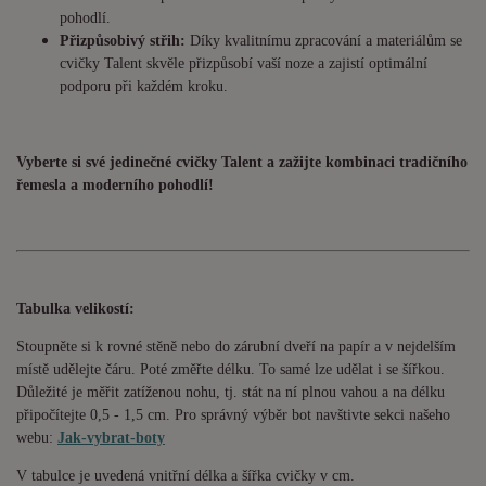
pohodlí.
Přizpůsobivý střih:
Díky kvalitnímu zpracování a materiálům se
cvičky Talent skvěle přizpůsobí vaší noze a zajistí optimální
podporu při každém kroku.
Vyberte si své jedinečné cvičky Talent a zažijte kombinaci tradičního
řemesla a moderního pohodlí!
Tabulka velikostí:
Stoupněte si k rovné stěně nebo do zárubní dveří na papír a v nejdelším
místě udělejte čáru. Poté změřte délku. To samé lze udělat i se šířkou.
Důležité je měřit zatíženou nohu, tj. stát na ní plnou vahou a na délku
připočítejte 0,5 - 1,5 cm. Pro správný výběr bot navštivte sekci našeho
webu:
Jak-vybrat-boty
V tabulce je uvedená vnitřní délka a šířka cvičky v cm.