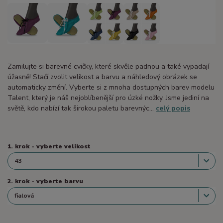
Zamilujte si barevné cvičky, které skvěle padnou a také vypadají
úžasně! Stačí zvolit velikost a barvu a náhledový obrázek se
automaticky změní. Vyberte si z mnoha dostupných barev modelu
Talent, který je náš nejoblíbenější pro úzké nožky. Jsme jediní na
světě, kdo nabízí tak širokou paletu barevnýc...
celý popis
1. krok - vyberte velikost
2. krok - vyberte barvu