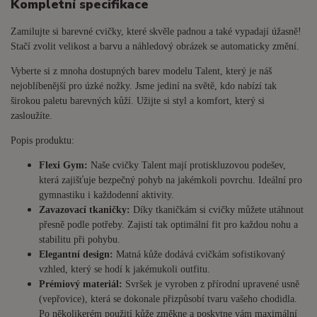
Kompletní specifikace
Zamilujte si barevné cvičky, které skvěle padnou a také vypadají úžasně!
Stačí zvolit velikost a barvu a náhledový obrázek se automaticky změní.
Vyberte si z mnoha dostupných barev modelu Talent, který je náš
nejoblíbenější pro úzké nožky. Jsme jediní na světě, kdo nabízí tak
širokou paletu barevných kůží. Užijte si styl a komfort, který si
zasloužíte.
Popis produktu:
Flexi Gym:
Naše cvičky Talent mají protiskluzovou podešev,
která zajišťuje bezpečný pohyb na jakémkoli povrchu. Ideální pro
gymnastiku i každodenní aktivity.
Zavazovací tkaničky:
Díky tkaničkám si cvičky můžete utáhnout
přesně podle potřeby. Zajistí tak optimální fit pro každou nohu a
stabilitu při pohybu.
Elegantní design:
Matná kůže dodává cvičkám sofistikovaný
vzhled, který se hodí k jakémukoli outfitu.
Prémiový materiál:
Svršek je vyroben z přírodní upravené usně
(vepřovice), která se dokonale přizpůsobí tvaru vašeho chodidla.
Po několikerém použití kůže změkne a poskytne vám maximální