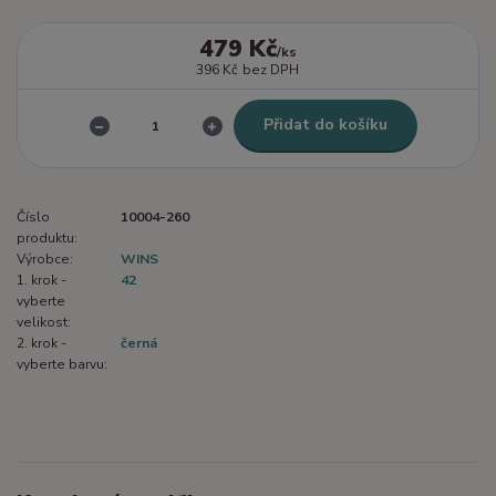
479 Kč
/
ks
396 Kč
bez DPH
Přidat do košíku
Číslo
10004-260
produktu:
Výrobce:
WINS
1. krok -
42
vyberte
velikost:
2. krok -
černá
vyberte barvu: