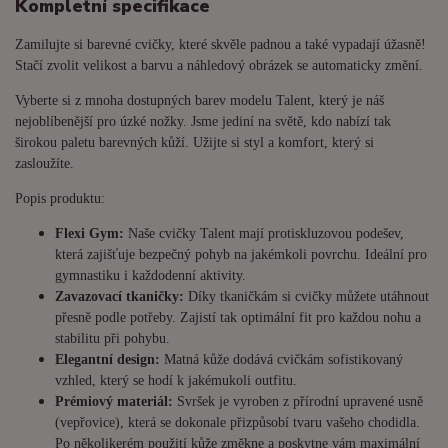
Kompletní specifikace
Zamilujte si barevné cvičky, které skvěle padnou a také vypadají úžasně!
Stačí zvolit velikost a barvu a náhledový obrázek se automaticky změní.
Vyberte si z mnoha dostupných barev modelu Talent, který je náš
nejoblíbenější pro úzké nožky. Jsme jediní na světě, kdo nabízí tak
širokou paletu barevných kůží. Užijte si styl a komfort, který si
zasloužíte.
Popis produktu:
Flexi Gym:
Naše cvičky Talent mají protiskluzovou podešev,
která zajišťuje bezpečný pohyb na jakémkoli povrchu. Ideální pro
gymnastiku i každodenní aktivity.
Zavazovací tkaničky:
Díky tkaničkám si cvičky můžete utáhnout
přesně podle potřeby. Zajistí tak optimální fit pro každou nohu a
stabilitu při pohybu.
Elegantní design:
Matná kůže dodává cvičkám sofistikovaný
vzhled, který se hodí k jakémukoli outfitu.
Prémiový materiál:
Svršek je vyroben z přírodní upravené usně
(vepřovice), která se dokonale přizpůsobí tvaru vašeho chodidla.
Po několikerém použití kůže změkne a poskytne vám maximální