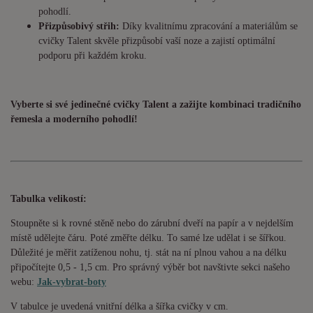
pohodlí.
Přizpůsobivý střih:
Díky kvalitnímu zpracování a materiálům se
cvičky Talent skvěle přizpůsobí vaší noze a zajistí optimální
podporu při každém kroku.
Vyberte si své jedinečné cvičky Talent a zažijte kombinaci tradičního
řemesla a moderního pohodlí!
Tabulka velikostí:
Stoupněte si k rovné stěně nebo do zárubní dveří na papír a v nejdelším
místě udělejte čáru. Poté změřte délku. To samé lze udělat i se šířkou.
Důležité je měřit zatíženou nohu, tj. stát na ní plnou vahou a na délku
připočítejte 0,5 - 1,5 cm. Pro správný výběr bot navštivte sekci našeho
webu:
Jak-vybrat-boty
V tabulce je uvedená vnitřní délka a šířka cvičky v cm.