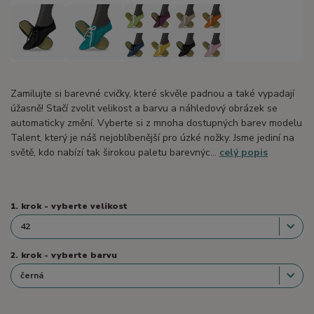
Zamilujte si barevné cvičky, které skvěle padnou a také vypadají
úžasně! Stačí zvolit velikost a barvu a náhledový obrázek se
automaticky změní. Vyberte si z mnoha dostupných barev modelu
Talent, který je náš nejoblíbenější pro úzké nožky. Jsme jediní na
světě, kdo nabízí tak širokou paletu barevnýc...
celý popis
1. krok - vyberte velikost
2. krok - vyberte barvu