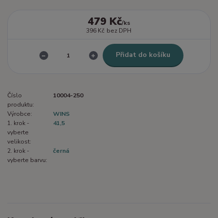
479 Kč
/
ks
396 Kč
bez DPH
Přidat do košíku
Číslo
10004-250
produktu:
Výrobce:
WINS
1. krok -
41,5
vyberte
velikost:
2. krok -
černá
vyberte barvu: