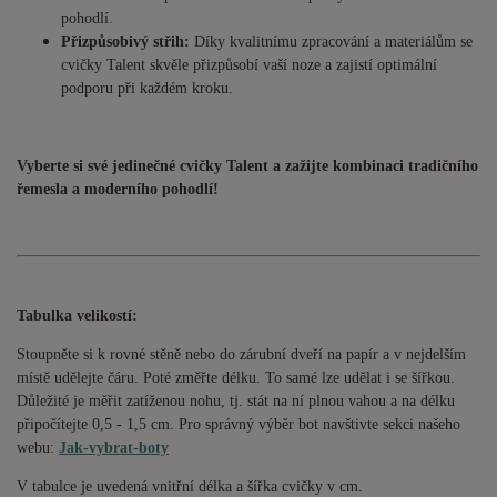
pohodlí.
Přizpůsobivý střih:
Díky kvalitnímu zpracování a materiálům se
cvičky Talent skvěle přizpůsobí vaší noze a zajistí optimální
podporu při každém kroku.
Vyberte si své jedinečné cvičky Talent a zažijte kombinaci tradičního
řemesla a moderního pohodlí!
Tabulka velikostí:
Stoupněte si k rovné stěně nebo do zárubní dveří na papír a v nejdelším
místě udělejte čáru. Poté změřte délku. To samé lze udělat i se šířkou.
Důležité je měřit zatíženou nohu, tj. stát na ní plnou vahou a na délku
připočítejte 0,5 - 1,5 cm. Pro správný výběr bot navštivte sekci našeho
webu:
Jak-vybrat-boty
V tabulce je uvedená vnitřní délka a šířka cvičky v cm.