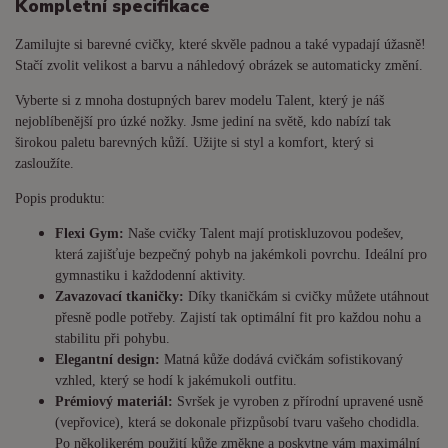
Kompletní specifikace
Zamilujte si barevné cvičky, které skvěle padnou a také vypadají úžasně!
Stačí zvolit velikost a barvu a náhledový obrázek se automaticky změní.
Vyberte si z mnoha dostupných barev modelu Talent, který je náš
nejoblíbenější pro úzké nožky. Jsme jediní na světě, kdo nabízí tak
širokou paletu barevných kůží. Užijte si styl a komfort, který si
zasloužíte.
Popis produktu:
Flexi Gym:
Naše cvičky Talent mají protiskluzovou podešev,
která zajišťuje bezpečný pohyb na jakémkoli povrchu. Ideální pro
gymnastiku i každodenní aktivity.
Zavazovací tkaničky:
Díky tkaničkám si cvičky můžete utáhnout
přesně podle potřeby. Zajistí tak optimální fit pro každou nohu a
stabilitu při pohybu.
Elegantní design:
Matná kůže dodává cvičkám sofistikovaný
vzhled, který se hodí k jakémukoli outfitu.
Prémiový materiál:
Svršek je vyroben z přírodní upravené usně
(vepřovice), která se dokonale přizpůsobí tvaru vašeho chodidla.
Po několikerém použití kůže změkne a poskytne vám maximální