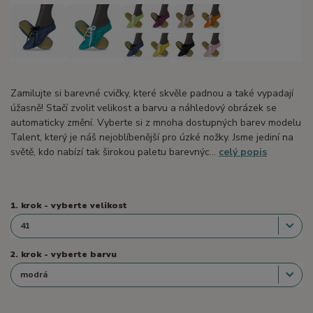
Zamilujte si barevné cvičky, které skvěle padnou a také vypadají
úžasně! Stačí zvolit velikost a barvu a náhledový obrázek se
automaticky změní. Vyberte si z mnoha dostupných barev modelu
Talent, který je náš nejoblíbenější pro úzké nožky. Jsme jediní na
světě, kdo nabízí tak širokou paletu barevnýc...
celý popis
1. krok - vyberte velikost
2. krok - vyberte barvu