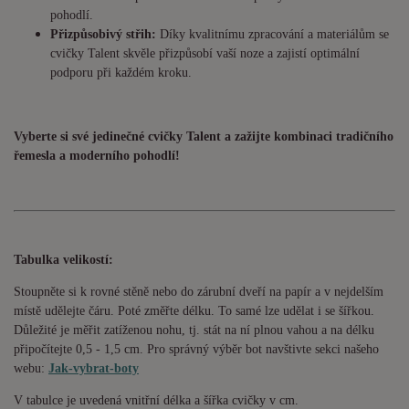
pohodlí.
Přizpůsobivý střih:
Díky kvalitnímu zpracování a materiálům se
cvičky Talent skvěle přizpůsobí vaší noze a zajistí optimální
podporu při každém kroku.
Vyberte si své jedinečné cvičky Talent a zažijte kombinaci tradičního
řemesla a moderního pohodlí!
Tabulka velikostí:
Stoupněte si k rovné stěně nebo do zárubní dveří na papír a v nejdelším
místě udělejte čáru. Poté změřte délku. To samé lze udělat i se šířkou.
Důležité je měřit zatíženou nohu, tj. stát na ní plnou vahou a na délku
připočítejte 0,5 - 1,5 cm. Pro správný výběr bot navštivte sekci našeho
webu:
Jak-vybrat-boty
V tabulce je uvedená vnitřní délka a šířka cvičky v cm.