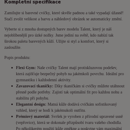
Kompletní specifikace
Zamilujte si barevné cvičky, které skvěle padnou a také vypadají úžasně!
Stačí zvolit velikost a barvu a náhledový obrázek se automaticky změní.
Vyberte si z mnoha dostupných barev modelu Talent, který je náš
nejoblíbenější pro úzké nožky. Jsme jediní na světě, kdo nabízí tak
širokou paletu barevných kůží. Užijte si styl a komfort, který si
zasloužíte.
Popis produktu:
Flexi Gym:
Naše cvičky Talent mají protiskluzovou podešev,
která zajišťuje bezpečný pohyb na jakémkoli povrchu. Ideální pro
gymnastiku i každodenní aktivity.
Zavazovací tkaničky:
Díky tkaničkám si cvičky můžete utáhnout
přesně podle potřeby. Zajistí tak optimální fit pro každou nohu a
stabilitu při pohybu.
Elegantní design:
Matná kůže dodává cvičkám sofistikovaný
vzhled, který se hodí k jakémukoli outfitu.
Prémiový materiál:
Svršek je vyroben z přírodní upravené usně
(vepřovice), která se dokonale přizpůsobí tvaru vašeho chodidla.
Po několikerém použití kůže změkne a poskytne vám maximální