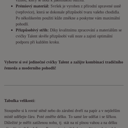
vzhled, který se hodí k jakémukoli outfitu.
Prémiový materiál:
Svršek je vyroben z přírodní upravené usně
(vepřovice), která se dokonale přizpůsobí tvaru vašeho chodidla.
Po několikerém použití kůže změkne a poskytne vám maximální
pohodlí.
Přizpůsobivý střih:
Díky kvalitnímu zpracování a materiálům se
cvičky Talent skvěle přizpůsobí vaší noze a zajistí optimální
podporu při každém kroku.
Vyberte si své jedinečné cvičky Talent a zažijte kombinaci tradičního
řemesla a moderního pohodlí!
Tabulka velikostí:
Stoupněte si k rovné stěně nebo do zárubní dveří na papír a v nejdelším
místě udělejte čáru. Poté změřte délku. To samé lze udělat i se šířkou.
Důležité je měřit zatíženou nohu, tj. stát na ní plnou vahou a na délku