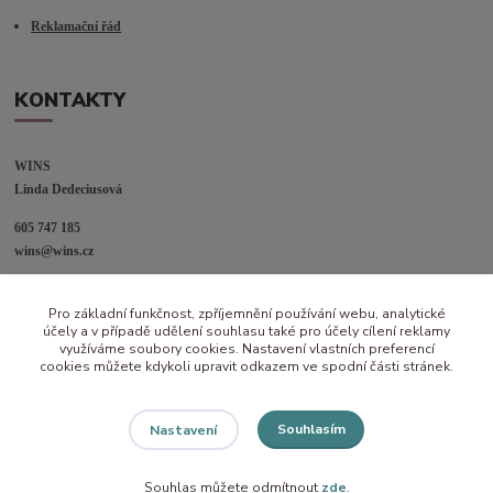
Reklamační řád
KONTAKTY
WINS
Linda Dedeciusová                             
605 747 185
wins@wins.cz                                         
Jaselská 394
Pro základní funkčnost, zpříjemnění používání webu, analytické
Šenov u N. Jičína
účely a v případě udělení souhlasu také pro účely cílení reklamy
742 42
využíváme soubory cookies. Nastavení vlastních preferencí
cookies můžete kdykoli upravit odkazem ve spodní části stránek.
Souhlasím
Nastavení
Souhlas můžete odmítnout
zde
.