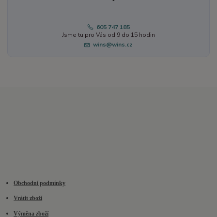
605 747 185
Jsme tu pro Vás od 9 do 15 hodin
wins@wins.cz
Obchodní podmínky
Vrátit zboží
Výměna zboží