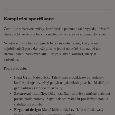
Kompletní specifikace
Zamilujte si barevné cvičky, které skvěle padnou a také vypadají úžasně!
Stačí zvolit velikost a barvu a náhledový obrázek se automaticky změní.
Vyberte si z mnoha dostupných barev modelu Talent, který je náš
nejoblíbenější pro úzké nožky. Jsme jediní na světě, kdo nabízí tak
širokou paletu barevných kůží. Užijte si styl a komfort, který si
zasloužíte.
Popis produktu:
Flexi Gym:
Naše cvičky Talent mají protiskluzovou podešev,
která zajišťuje bezpečný pohyb na jakémkoli povrchu. Ideální pro
gymnastiku i každodenní aktivity.
Zavazovací tkaničky:
Díky tkaničkám si cvičky můžete utáhnout
přesně podle potřeby. Zajistí tak optimální fit pro každou nohu a
stabilitu při pohybu.
Elegantní design:
Matná kůže dodává cvičkám sofistikovaný