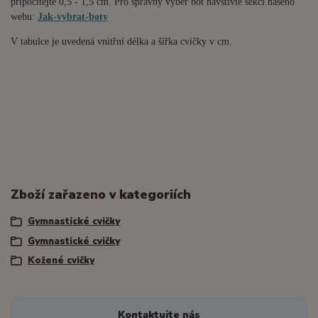
připočítejte 0,5 - 1,5 cm. Pro správný výběr bot navštivte sekci našeho
webu:
Jak-vybrat-boty
V tabulce je uvedená vnitřní délka a šířka cvičky v cm.
Zboží zařazeno v kategoriích
Gymnastické cvičky
Gymnastické cvičky
Kožené cvičky
Kontaktujte nás