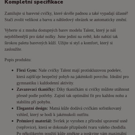
Kompletní specifikace
Zamilujte si barevné cvičky, které skvěle padnou a také vypadají úžasně!
Stačí zvolit velikost a barvu a náhledový obrázek se automaticky změní.
Vyberte si z mnoha dostupných barev modelu Talent, který je náš
nejoblíbenější pro úzké nožky. Jsme jediní na světě, kdo nabízí tak
širokou paletu barevných kůží. Užijte si styl a komfort, který si
zasloužíte.
Popis produktu:
Flexi Gym:
Naše cvičky Talent mají protiskluzovou podešev,
která zajišťuje bezpečný pohyb na jakémkoli povrchu. Ideální pro
gymnastiku i každodenní aktivity.
Zavazovací tkaničky:
Díky tkaničkám si cvičky můžete utáhnout
přesně podle potřeby. Zajistí tak optimální fit pro každou nohu a
stabilitu při pohybu.
Elegantní design:
Matná kůže dodává cvičkám sofistikovaný
vzhled, který se hodí k jakémukoli outfitu.
Prémiový materiál:
Svršek je vyroben z přírodní upravené usně
(vepřovice), která se dokonale přizpůsobí tvaru vašeho chodidla.
Po několikerém použití kůže změkne a poskytne vám maximální