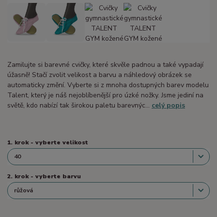
Zamilujte si barevné cvičky, které skvěle padnou a také vypadají
úžasně! Stačí zvolit velikost a barvu a náhledový obrázek se
automaticky změní. Vyberte si z mnoha dostupných barev modelu
Talent, který je náš nejoblíbenější pro úzké nožky. Jsme jediní na
světě, kdo nabízí tak širokou paletu barevnýc...
celý popis
1. krok - vyberte velikost
2. krok - vyberte barvu