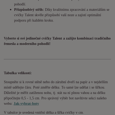
pohodlí.
Přizpůsobivý střih:
Díky kvalitnímu zpracování a materiálům se
cvičky Talent skvěle přizpůsobí vaší noze a zajistí optimální
podporu při každém kroku.
Vyberte si své jedinečné cvičky Talent a zažijte kombinaci tradičního
řemesla a moderního pohodlí!
Tabulka velikostí:
Stoupněte si k rovné stěně nebo do zárubní dveří na papír a v nejdelším
místě udělejte čáru. Poté změřte délku. To samé lze udělat i se šířkou.
Důležité je měřit zatíženou nohu, tj. stát na ní plnou vahou a na délku
připočítejte 0,5 - 1,5 cm. Pro správný výběr bot navštivte sekci našeho
webu:
Jak-vybrat-boty
V tabulce je uvedená vnitřní délka a šířka cvičky v cm.