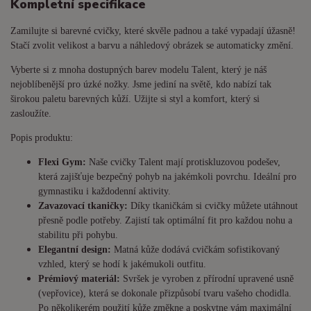
Kompletní specifikace
Zamilujte si barevné cvičky, které skvěle padnou a také vypadají úžasně!
Stačí zvolit velikost a barvu a náhledový obrázek se automaticky změní.
Vyberte si z mnoha dostupných barev modelu Talent, který je náš
nejoblíbenější pro úzké nožky. Jsme jediní na světě, kdo nabízí tak
širokou paletu barevných kůží. Užijte si styl a komfort, který si
zasloužíte.
Popis produktu:
Flexi Gym:
Naše cvičky Talent mají protiskluzovou podešev,
která zajišťuje bezpečný pohyb na jakémkoli povrchu. Ideální pro
gymnastiku i každodenní aktivity.
Zavazovací tkaničky:
Díky tkaničkám si cvičky můžete utáhnout
přesně podle potřeby. Zajistí tak optimální fit pro každou nohu a
stabilitu při pohybu.
Elegantní design:
Matná kůže dodává cvičkám sofistikovaný
vzhled, který se hodí k jakémukoli outfitu.
Prémiový materiál:
Svršek je vyroben z přírodní upravené usně
(vepřovice), která se dokonale přizpůsobí tvaru vašeho chodidla.
Po několikerém použití kůže změkne a poskytne vám maximální