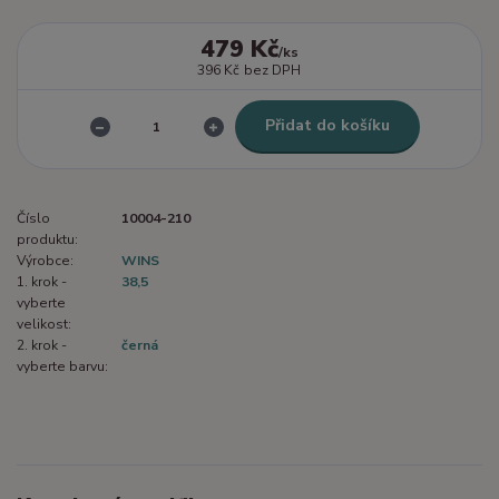
479 Kč
/
ks
396 Kč
bez DPH
Přidat do košíku
Číslo
10004-210
produktu:
Výrobce:
WINS
1. krok -
38,5
vyberte
velikost:
2. krok -
černá
vyberte barvu: