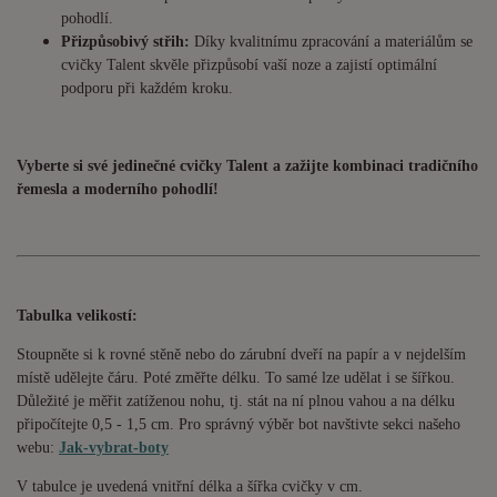
pohodlí.
Přizpůsobivý střih:
Díky kvalitnímu zpracování a materiálům se
cvičky Talent skvěle přizpůsobí vaší noze a zajistí optimální
podporu při každém kroku.
Vyberte si své jedinečné cvičky Talent a zažijte kombinaci tradičního
řemesla a moderního pohodlí!
Tabulka velikostí:
Stoupněte si k rovné stěně nebo do zárubní dveří na papír a v nejdelším
místě udělejte čáru. Poté změřte délku. To samé lze udělat i se šířkou.
Důležité je měřit zatíženou nohu, tj. stát na ní plnou vahou a na délku
připočítejte 0,5 - 1,5 cm. Pro správný výběr bot navštivte sekci našeho
webu:
Jak-vybrat-boty
V tabulce je uvedená vnitřní délka a šířka cvičky v cm.