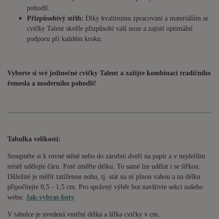
pohodlí.
Přizpůsobivý střih:
Díky kvalitnímu zpracování a materiálům se
cvičky Talent skvěle přizpůsobí vaší noze a zajistí optimální
podporu při každém kroku.
Vyberte si své jedinečné cvičky Talent a zažijte kombinaci tradičního
řemesla a moderního pohodlí!
Tabulka velikostí:
Stoupněte si k rovné stěně nebo do zárubní dveří na papír a v nejdelším
místě udělejte čáru. Poté změřte délku. To samé lze udělat i se šířkou.
Důležité je měřit zatíženou nohu, tj. stát na ní plnou vahou a na délku
připočítejte 0,5 - 1,5 cm. Pro správný výběr bot navštivte sekci našeho
webu:
Jak-vybrat-boty
V tabulce je uvedená vnitřní délka a šířka cvičky v cm.