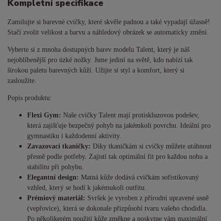
Kompletní specifikace
Zamilujte si barevné cvičky, které skvěle padnou a také vypadají úžasně!
Stačí zvolit velikost a barvu a náhledový obrázek se automaticky změní.
Vyberte si z mnoha dostupných barev modelu Talent, který je náš
nejoblíbenější pro úzké nožky. Jsme jediní na světě, kdo nabízí tak
širokou paletu barevných kůží. Užijte si styl a komfort, který si
zasloužíte.
Popis produktu:
Flexi Gym:
Naše cvičky Talent mají protiskluzovou podešev,
která zajišťuje bezpečný pohyb na jakémkoli povrchu. Ideální pro
gymnastiku i každodenní aktivity.
Zavazovací tkaničky:
Díky tkaničkám si cvičky můžete utáhnout
přesně podle potřeby. Zajistí tak optimální fit pro každou nohu a
stabilitu při pohybu.
Elegantní design:
Matná kůže dodává cvičkám sofistikovaný
vzhled, který se hodí k jakémukoli outfitu.
Prémiový materiál:
Svršek je vyroben z přírodní upravené usně
(vepřovice), která se dokonale přizpůsobí tvaru vašeho chodidla.
Po několikerém použití kůže změkne a poskytne vám maximální