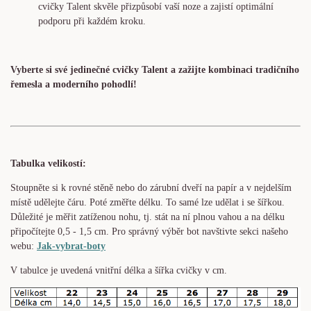
cvičky Talent skvěle přizpůsobí vaší noze a zajistí optimální
podporu při každém kroku.
Vyberte si své jedinečné cvičky Talent a zažijte kombinaci tradičního
řemesla a moderního pohodlí!
Tabulka velikostí:
Stoupněte si k rovné stěně nebo do zárubní dveří na papír a v nejdelším
místě udělejte čáru. Poté změřte délku. To samé lze udělat i se šířkou.
Důležité je měřit zatíženou nohu, tj. stát na ní plnou vahou a na délku
připočítejte 0,5 - 1,5 cm. Pro správný výběr bot navštivte sekci našeho
webu:
Jak-vybrat-boty
V tabulce je uvedená vnitřní délka a šířka cvičky v cm.