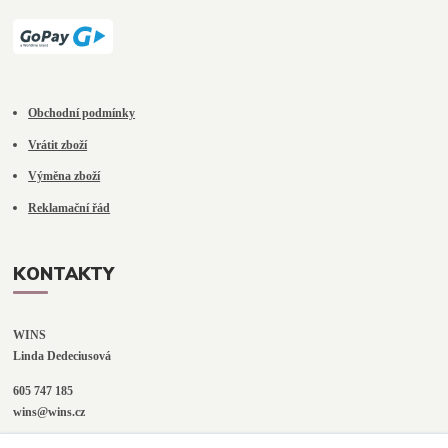
Obchodní podmínky
Vrátit zboží
Výměna zboží
Reklamační řád
KONTAKTY
WINS
Linda Dedeciusová                             
605 747 185
wins@wins.cz                                         