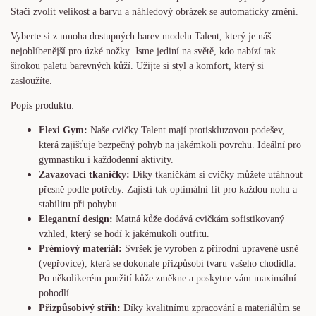
Stačí zvolit velikost a barvu a náhledový obrázek se automaticky změní.
Vyberte si z mnoha dostupných barev modelu Talent, který je náš
nejoblíbenější pro úzké nožky. Jsme jediní na světě, kdo nabízí tak
širokou paletu barevných kůží. Užijte si styl a komfort, který si
zasloužíte.
Popis produktu:
Flexi Gym:
Naše cvičky Talent mají protiskluzovou podešev,
která zajišťuje bezpečný pohyb na jakémkoli povrchu. Ideální pro
gymnastiku i každodenní aktivity.
Zavazovací tkaničky:
Díky tkaničkám si cvičky můžete utáhnout
přesně podle potřeby. Zajistí tak optimální fit pro každou nohu a
stabilitu při pohybu.
Elegantní design:
Matná kůže dodává cvičkám sofistikovaný
vzhled, který se hodí k jakémukoli outfitu.
Prémiový materiál:
Svršek je vyroben z přírodní upravené usně
(vepřovice), která se dokonale přizpůsobí tvaru vašeho chodidla.
Po několikerém použití kůže změkne a poskytne vám maximální
pohodlí.
Přizpůsobivý střih:
Díky kvalitnímu zpracování a materiálům se