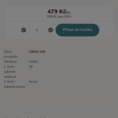
479 Kč
/
ks
396 Kč
bez DPH
Přidat do košíku
Číslo
10004-200
produktu:
Výrobce:
WINS
1. krok -
38
vyberte
velikost:
2. krok -
černá
vyberte barvu: