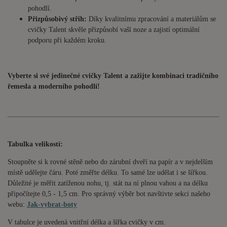
pohodlí.
Přizpůsobivý střih:
Díky kvalitnímu zpracování a materiálům se
cvičky Talent skvěle přizpůsobí vaší noze a zajistí optimální
podporu při každém kroku.
Vyberte si své jedinečné cvičky Talent a zažijte kombinaci tradičního
řemesla a moderního pohodlí!
Tabulka velikostí:
Stoupněte si k rovné stěně nebo do zárubní dveří na papír a v nejdelším
místě udělejte čáru. Poté změřte délku. To samé lze udělat i se šířkou.
Důležité je měřit zatíženou nohu, tj. stát na ní plnou vahou a na délku
připočítejte 0,5 - 1,5 cm. Pro správný výběr bot navštivte sekci našeho
webu:
Jak-vybrat-boty
V tabulce je uvedená vnitřní délka a šířka cvičky v cm.