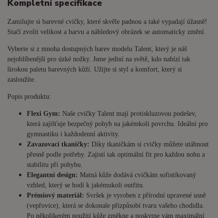
Kompletní specifikace
Zamilujte si barevné cvičky, které skvěle padnou a také vypadají úžasně!
Stačí zvolit velikost a barvu a náhledový obrázek se automaticky změní.
Vyberte si z mnoha dostupných barev modelu Talent, který je náš
nejoblíbenější pro úzké nožky. Jsme jediní na světě, kdo nabízí tak
širokou paletu barevných kůží. Užijte si styl a komfort, který si
zasloužíte.
Popis produktu:
Flexi Gym:
Naše cvičky Talent mají protiskluzovou podešev,
která zajišťuje bezpečný pohyb na jakémkoli povrchu. Ideální pro
gymnastiku i každodenní aktivity.
Zavazovací tkaničky:
Díky tkaničkám si cvičky můžete utáhnout
přesně podle potřeby. Zajistí tak optimální fit pro každou nohu a
stabilitu při pohybu.
Elegantní design:
Matná kůže dodává cvičkám sofistikovaný
vzhled, který se hodí k jakémukoli outfitu.
Prémiový materiál:
Svršek je vyroben z přírodní upravené usně
(vepřovice), která se dokonale přizpůsobí tvaru vašeho chodidla.
Po několikerém použití kůže změkne a poskytne vám maximální