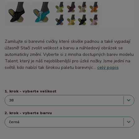
Zamilujte si barevné cvičky, které skvěle padnou a také vypadají
úžasně! Stačí zvolit velikost a barvu a náhledový obrázek se
automaticky změní. Vyberte si z mnoha dostupných barev modelu
Talent, který je náš nejoblíbenější pro úzké nožky. Jsme jediní na
světě, kdo nabízí tak širokou paletu barevnýc...
celý popis
1. krok - vyberte velikost
2. krok - vyberte barvu