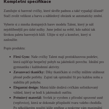
Kompletní specifikace
Zamilujte si barevné cvičky, které skvěle padnou a také vypadají úžasně!
Stačí zvolit velikost a barvu a náhledový obrázek se automaticky změní.
Vyberte si z mnoha dostupných barev modelu Talent, který je náš
nejoblíbenější pro úzké nožky. Jsme jediní na světě, kdo nabízí tak
širokou paletu barevných kůží. Užijte si styl a komfort, který si
zasloužíte.
Popis produktu:
Flexi Gym:
Naše cvičky Talent mají protiskluzovou podešev,
která zajišťuje bezpečný pohyb na jakémkoli povrchu. Ideální pro
gymnastiku i každodenní aktivity.
Zavazovací tkaničky:
Díky tkaničkám si cvičky můžete utáhnout
přesně podle potřeby. Zajistí tak optimální fit pro každou nohu a
stabilitu při pohybu.
Elegantní design:
Matná kůže dodává cvičkám sofistikovaný
vzhled, který se hodí k jakémukoli outfitu.
Prémiový materiál:
Svršek je vyroben z přírodní upravené usně
(vepřovice), která se dokonale přizpůsobí tvaru vašeho chodidla.
Po několikerém použití kůže změkne a poskytne vám maximální