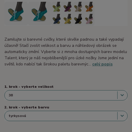
Zamilujte si barevné cvičky, které skvěle padnou a také vypadají
úžasně! Stačí zvolit velikost a barvu a náhledový obrázek se
automaticky změní. Vyberte si z mnoha dostupných barev modelu
Talent, který je náš nejoblíbenější pro úzké nožky. Jsme jediní na
světě, kdo nabízí tak širokou paletu barevnýc...
celý popis
1. krok - vyberte velikost
2. krok - vyberte barvu