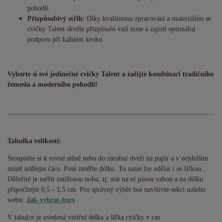
pohodlí.
Přizpůsobivý střih:
Díky kvalitnímu zpracování a materiálům se
cvičky Talent skvěle přizpůsobí vaší noze a zajistí optimální
podporu při každém kroku.
Vyberte si své jedinečné cvičky Talent a zažijte kombinaci tradičního
řemesla a moderního pohodlí!
Tabulka velikostí:
Stoupněte si k rovné stěně nebo do zárubní dveří na papír a v nejdelším
místě udělejte čáru. Poté změřte délku. To samé lze udělat i se šířkou.
Důležité je měřit zatíženou nohu, tj. stát na ní plnou vahou a na délku
připočítejte 0,5 - 1,5 cm. Pro správný výběr bot navštivte sekci našeho
webu:
Jak-vybrat-boty
V tabulce je uvedená vnitřní délka a šířka cvičky v cm.