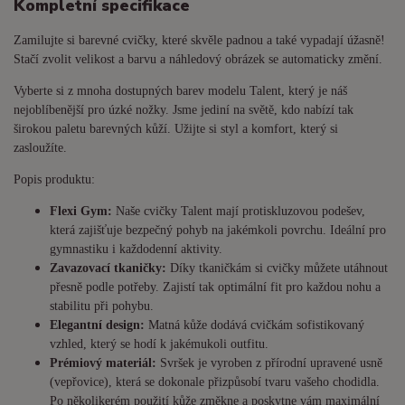
Kompletní specifikace
Zamilujte si barevné cvičky, které skvěle padnou a také vypadají úžasně!
Stačí zvolit velikost a barvu a náhledový obrázek se automaticky změní.
Vyberte si z mnoha dostupných barev modelu Talent, který je náš
nejoblíbenější pro úzké nožky. Jsme jediní na světě, kdo nabízí tak
širokou paletu barevných kůží. Užijte si styl a komfort, který si
zasloužíte.
Popis produktu:
Flexi Gym:
Naše cvičky Talent mají protiskluzovou podešev,
která zajišťuje bezpečný pohyb na jakémkoli povrchu. Ideální pro
gymnastiku i každodenní aktivity.
Zavazovací tkaničky:
Díky tkaničkám si cvičky můžete utáhnout
přesně podle potřeby. Zajistí tak optimální fit pro každou nohu a
stabilitu při pohybu.
Elegantní design:
Matná kůže dodává cvičkám sofistikovaný
vzhled, který se hodí k jakémukoli outfitu.
Prémiový materiál:
Svršek je vyroben z přírodní upravené usně
(vepřovice), která se dokonale přizpůsobí tvaru vašeho chodidla.
Po několikerém použití kůže změkne a poskytne vám maximální