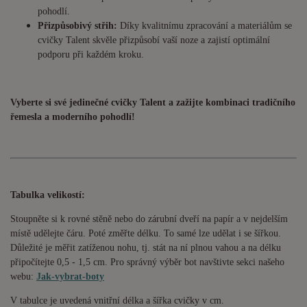
pohodlí.
Přizpůsobivý střih:
Díky kvalitnímu zpracování a materiálům se
cvičky Talent skvěle přizpůsobí vaší noze a zajistí optimální
podporu při každém kroku.
Vyberte si své jedinečné cvičky Talent a zažijte kombinaci tradičního
řemesla a moderního pohodlí!
Tabulka velikostí:
Stoupněte si k rovné stěně nebo do zárubní dveří na papír a v nejdelším
místě udělejte čáru. Poté změřte délku. To samé lze udělat i se šířkou.
Důležité je měřit zatíženou nohu, tj. stát na ní plnou vahou a na délku
připočítejte 0,5 - 1,5 cm. Pro správný výběr bot navštivte sekci našeho
webu:
Jak-vybrat-boty
V tabulce je uvedená vnitřní délka a šířka cvičky v cm.