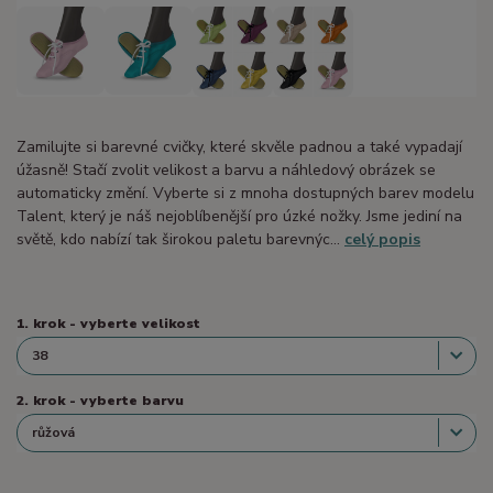
Zamilujte si barevné cvičky, které skvěle padnou a také vypadají
úžasně! Stačí zvolit velikost a barvu a náhledový obrázek se
automaticky změní. Vyberte si z mnoha dostupných barev modelu
Talent, který je náš nejoblíbenější pro úzké nožky. Jsme jediní na
světě, kdo nabízí tak širokou paletu barevnýc...
celý popis
1. krok - vyberte velikost
2. krok - vyberte barvu