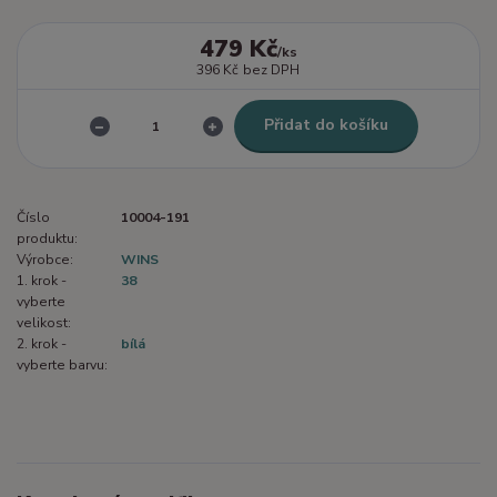
479 Kč
/
ks
396 Kč
bez DPH
Přidat do košíku
Číslo
10004-191
produktu:
Výrobce:
WINS
1. krok -
38
vyberte
velikost:
2. krok -
bílá
vyberte barvu: