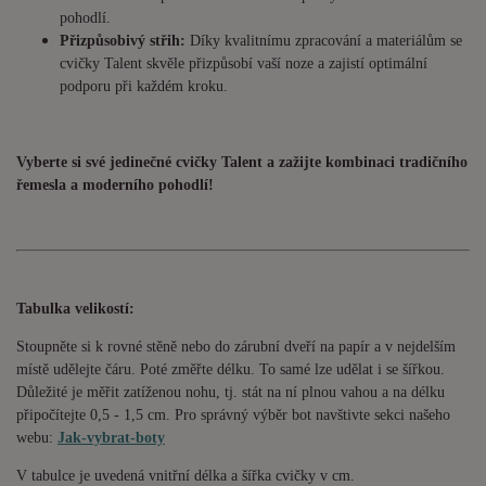
pohodlí.
Přizpůsobivý střih:
Díky kvalitnímu zpracování a materiálům se
cvičky Talent skvěle přizpůsobí vaší noze a zajistí optimální
podporu při každém kroku.
Vyberte si své jedinečné cvičky Talent a zažijte kombinaci tradičního
řemesla a moderního pohodlí!
Tabulka velikostí:
Stoupněte si k rovné stěně nebo do zárubní dveří na papír a v nejdelším
místě udělejte čáru. Poté změřte délku. To samé lze udělat i se šířkou.
Důležité je měřit zatíženou nohu, tj. stát na ní plnou vahou a na délku
připočítejte 0,5 - 1,5 cm. Pro správný výběr bot navštivte sekci našeho
webu:
Jak-vybrat-boty
V tabulce je uvedená vnitřní délka a šířka cvičky v cm.