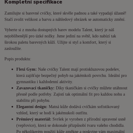
Kompletní specifikace
Zamilujte si barevné cvičky, které skvěle padnou a také vypadají úžasně!
Stačí zvolit velikost a barvu a náhledový obrázek se automaticky změní.
Vyberte si z mnoha dostupných barev modelu Talent, který je náš
nejoblíbenější pro úzké nožky. Jsme jediní na světě, kdo nabízí tak
širokou paletu barevných kůží. Užijte si styl a komfort, který si
zasloužíte.
Popis produktu:
Flexi Gym:
Naše cvičky Talent mají protiskluzovou podešev,
která zajišťuje bezpečný pohyb na jakémkoli povrchu. Ideální pro
gymnastiku i každodenní aktivity.
Zavazovací tkaničky:
Díky tkaničkám si cvičky můžete utáhnout
přesně podle potřeby. Zajistí tak optimální fit pro každou nohu a
stabilitu při pohybu.
Elegantní design:
Matná kůže dodává cvičkám sofistikovaný
vzhled, který se hodí k jakémukoli outfitu.
Prémiový materiál:
Svršek je vyroben z přírodní upravené usně
(vepřovice), která se dokonale přizpůsobí tvaru vašeho chodidla.
Po několikerém použití kůže změkne a poskytne vám maximální