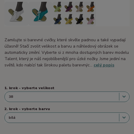
Zamilujte si barevné cvičky, které skvěle padnou a také vypadají
úžasně! Stačí zvolit velikost a barvu a náhledový obrázek se
automaticky změní. Vyberte si z mnoha dostupných barev modelu
Talent, který je náš nejoblíbenější pro úzké nožky. Jsme jediní na
světě, kdo nabízí tak širokou paletu barevnýc...
celý popis
1. krok - vyberte velikost
2. krok - vyberte barvu