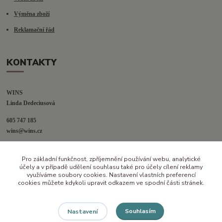
Výměna zboží
Reklamační řád
KONTAKTY
WINS
Linda Dedeciusová                             
605 747 185
wins@wins.cz                                         
Jaselská 394
Pro základní funkčnost, zpříjemnění používání webu, analytické
Šenov u N. Jičína
účely a v případě udělení souhlasu také pro účely cílení reklamy
742 42
využíváme soubory cookies. Nastavení vlastních preferencí
cookies můžete kdykoli upravit odkazem ve spodní části stránek.
Souhlasím
Nastavení