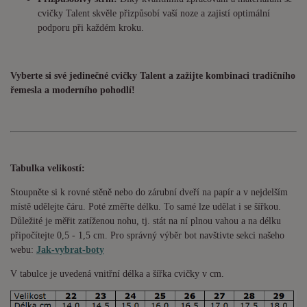
cvičky Talent skvěle přizpůsobí vaší noze a zajistí optimální
podporu při každém kroku.
Vyberte si své jedinečné cvičky Talent a zažijte kombinaci tradičního
řemesla a moderního pohodlí!
Tabulka velikostí:
Stoupněte si k rovné stěně nebo do zárubní dveří na papír a v nejdelším
místě udělejte čáru. Poté změřte délku. To samé lze udělat i se šířkou.
Důležité je měřit zatíženou nohu, tj. stát na ní plnou vahou a na délku
připočítejte 0,5 - 1,5 cm. Pro správný výběr bot navštivte sekci našeho
webu:
Jak-vybrat-boty
V tabulce je uvedená vnitřní délka a šířka cvičky v cm.