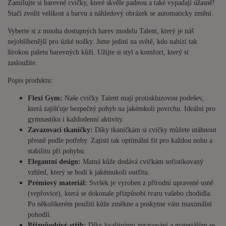
Zamilujte si barevné cvičky, které skvěle padnou a také vypadají úžasně!
Stačí zvolit velikost a barvu a náhledový obrázek se automaticky změní.
Vyberte si z mnoha dostupných barev modelu Talent, který je náš
nejoblíbenější pro úzké nožky. Jsme jediní na světě, kdo nabízí tak
širokou paletu barevných kůží. Užijte si styl a komfort, který si
zasloužíte.
Popis produktu:
Flexi Gym:
Naše cvičky Talent mají protiskluzovou podešev,
která zajišťuje bezpečný pohyb na jakémkoli povrchu. Ideální pro
gymnastiku i každodenní aktivity.
Zavazovací tkaničky:
Díky tkaničkám si cvičky můžete utáhnout
přesně podle potřeby. Zajistí tak optimální fit pro každou nohu a
stabilitu při pohybu.
Elegantní design:
Matná kůže dodává cvičkám sofistikovaný
vzhled, který se hodí k jakémukoli outfitu.
Prémiový materiál:
Svršek je vyroben z přírodní upravené usně
(vepřovice), která se dokonale přizpůsobí tvaru vašeho chodidla.
Po několikerém použití kůže změkne a poskytne vám maximální
pohodlí.
Přizpůsobivý střih:
Díky kvalitnímu zpracování a materiálům se