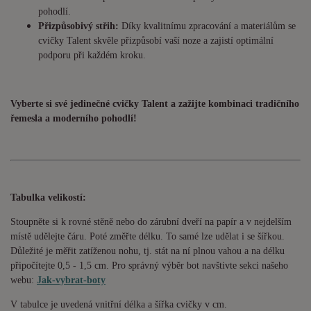
pohodlí.
Přizpůsobivý střih:
Díky kvalitnímu zpracování a materiálům se
cvičky Talent skvěle přizpůsobí vaší noze a zajistí optimální
podporu při každém kroku.
Vyberte si své jedinečné cvičky Talent a zažijte kombinaci tradičního
řemesla a moderního pohodlí!
Tabulka velikostí:
Stoupněte si k rovné stěně nebo do zárubní dveří na papír a v nejdelším
místě udělejte čáru. Poté změřte délku. To samé lze udělat i se šířkou.
Důležité je měřit zatíženou nohu, tj. stát na ní plnou vahou a na délku
připočítejte 0,5 - 1,5 cm. Pro správný výběr bot navštivte sekci našeho
webu:
Jak-vybrat-boty
V tabulce je uvedená vnitřní délka a šířka cvičky v cm.