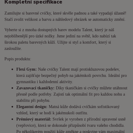
Kompletní specifikace
Zamilujte si barevné cvičky, které skvěle padnou a také vypadají úžasně!
Stačí zvolit velikost a barvu a náhledový obrázek se automaticky změní.
Vyberte si z mnoha dostupných barev modelu Talent, který je náš
nejoblíbenější pro úzké nožky. Jsme jediní na světě, kdo nabízí tak
širokou paletu barevných kůží. Užijte si styl a komfort, který si
zasloužíte.
Popis produktu:
Flexi Gym:
Naše cvičky Talent mají protiskluzovou podešev,
která zajišťuje bezpečný pohyb na jakémkoli povrchu. Ideální pro
gymnastiku i každodenní aktivity.
Zavazovací tkaničky:
Díky tkaničkám si cvičky můžete utáhnout
přesně podle potřeby. Zajistí tak optimální fit pro každou nohu a
stabilitu při pohybu.
Elegantní design:
Matná kůže dodává cvičkám sofistikovaný
vzhled, který se hodí k jakémukoli outfitu.
Prémiový materiál:
Svršek je vyroben z přírodní upravené usně
(vepřovice), která se dokonale přizpůsobí tvaru vašeho chodidla.
Po několikerém použití kůže změkne a poskytne vám maximální