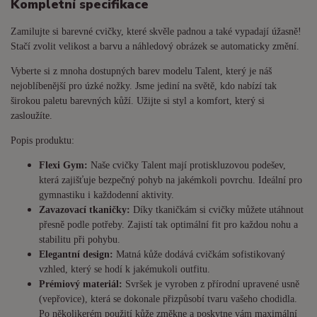
Kompletní specifikace
Zamilujte si barevné cvičky, které skvěle padnou a také vypadají úžasně!
Stačí zvolit velikost a barvu a náhledový obrázek se automaticky změní.
Vyberte si z mnoha dostupných barev modelu Talent, který je náš
nejoblíbenější pro úzké nožky. Jsme jediní na světě, kdo nabízí tak
širokou paletu barevných kůží. Užijte si styl a komfort, který si
zasloužíte.
Popis produktu:
Flexi Gym:
Naše cvičky Talent mají protiskluzovou podešev,
která zajišťuje bezpečný pohyb na jakémkoli povrchu. Ideální pro
gymnastiku i každodenní aktivity.
Zavazovací tkaničky:
Díky tkaničkám si cvičky můžete utáhnout
přesně podle potřeby. Zajistí tak optimální fit pro každou nohu a
stabilitu při pohybu.
Elegantní design:
Matná kůže dodává cvičkám sofistikovaný
vzhled, který se hodí k jakémukoli outfitu.
Prémiový materiál:
Svršek je vyroben z přírodní upravené usně
(vepřovice), která se dokonale přizpůsobí tvaru vašeho chodidla.
Po několikerém použití kůže změkne a poskytne vám maximální