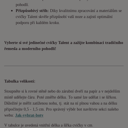
pohodlí.
Přizpůsobivý střih:
Díky kvalitnímu zpracování a materiálům se
cvičky Talent skvěle přizpůsobí vaší noze a zajistí optimální
podporu při každém kroku.
Vyberte si své jedinečné cvičky Talent a zažijte kombinaci tradičního
řemesla a moderního pohodlí!
Tabulka velikostí:
Stoupněte si k rovné stěně nebo do zárubní dveří na papír a v nejdelším
místě udělejte čáru. Poté změřte délku. To samé lze udělat i se šířkou.
Důležité je měřit zatíženou nohu, tj. stát na ní plnou vahou a na délku
připočítejte 0,5 - 1,5 cm. Pro správný výběr bot navštivte sekci našeho
webu:
Jak-vybrat-boty
V tabulce je uvedená vnitřní délka a šířka cvičky v cm.