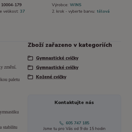
10004-179
Výrobce:
WINS
e velikost:
37
2. krok - vyberte barvu:
tělová
Zboží zařazeno v kategoriích
Gymnastické cvičky
ky změní.
Gymnastické cvičky
Kožené cvičky
okou paletu
Kontaktujte nás
gymnastiku
605 747 185
 stabilitu
Jsme tu pro Vás od 9 do 15 hodin