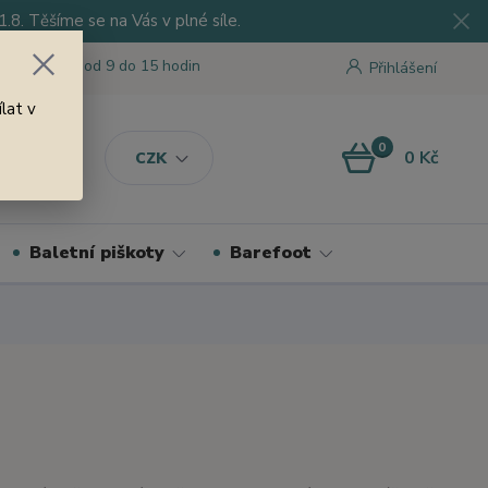
8. Těšíme se na Vás v plné síle.
 tu pro Vás od 9 do 15 hodin
Přihlášení
lat v
0
0 Kč
CZK
Baletní piškoty
Barefoot