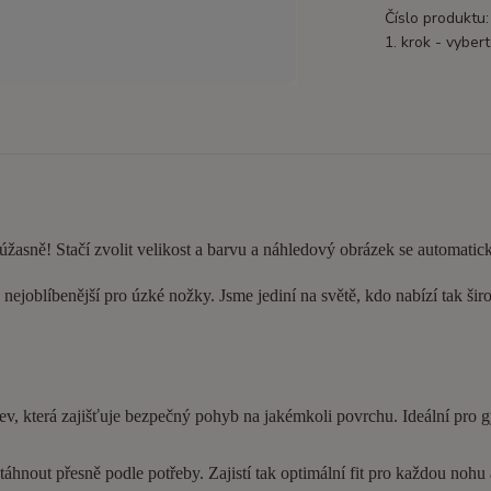
Číslo produktu:
1. krok - vybert
 úžasně! Stačí zvolit velikost a barvu a náhledový obrázek se automatic
nejoblíbenější pro úzké nožky. Jsme jediní na světě, kdo nabízí tak šir
ev, která zajišťuje bezpečný pohyb na jakémkoli povrchu. Ideální pro 
hnout přesně podle potřeby. Zajistí tak optimální fit pro každou nohu a