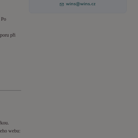
wins@wins.cz
. Po
poru při
řkou.
ašeho webu: