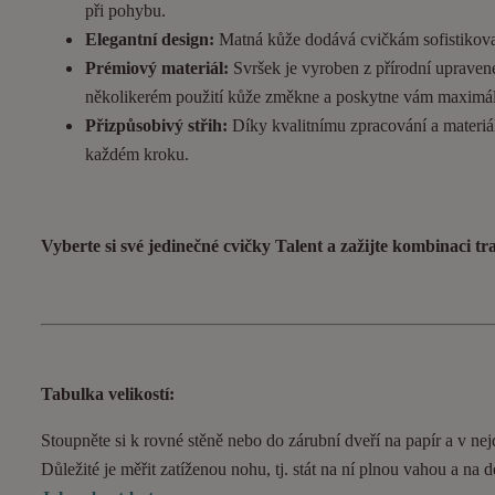
při pohybu.
Elegantní design:
Matná kůže dodává cvičkám sofistikovan
Prémiový materiál:
Svršek je vyroben z přírodní upravené
několikerém použití kůže změkne a poskytne vám maximál
Přizpůsobivý střih:
Díky kvalitnímu zpracování a materiál
každém kroku.
Vyberte si své jedinečné cvičky Talent a zažijte kombinaci t
Tabulka velikostí:
Stoupněte si k rovné stěně nebo do zárubní dveří na papír a v nejd
Důležité je měřit zatíženou nohu, tj. stát na ní plnou vahou a na 