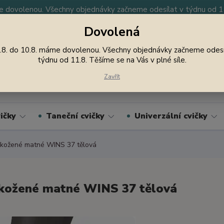
 dovolenou. Všechny objednávky začneme odesílat v týdnu od 11.
Dovolená
y
Nevíte si rady? Zavolejte.
605 747 185
Jsme
.8. do 10.8. máme dovolenou. Všechny objednávky začneme odesí
týdnu od 11.8. Těšíme se na Vás v plné síle.
Hledat
Zavřít
ičky
Taneční cvičky
Univerzální cvičky
kožené matné WINS 37 tělová
kožené matné WINS 37 tělová