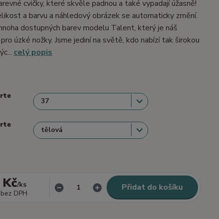
barevné cvičky, které skvěle padnou a také vypadají úžasně!
velikost a barvu a náhledový obrázek se automaticky změní.
mnoha dostupných barev modelu Talent, který je náš
 pro úzké nožky. Jsme jediní na světě, kdo nabízí tak širokou
ýc...
celý popis
erte
erte
 Kč
/
ks
Přidat do košíku
bez DPH