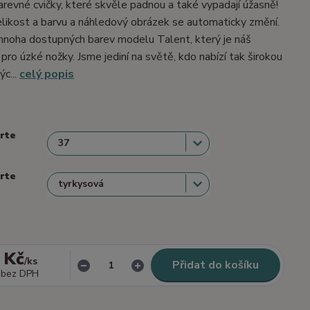
barevné cvičky, které skvěle padnou a také vypadají úžasně!
velikost a barvu a náhledový obrázek se automaticky změní.
mnoha dostupných barev modelu Talent, který je náš
 pro úzké nožky. Jsme jediní na světě, kdo nabízí tak širokou
ýc...
celý popis
erte
erte
 Kč
/
ks
Přidat do košíku
bez DPH