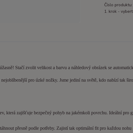
Číslo produktu:
1. krok - vybert
 úžasně! Stačí zvolit velikost a barvu a náhledový obrázek se automatic
nejoblíbenější pro úzké nožky. Jsme jediní na světě, kdo nabízí tak šir
ev, která zajišťuje bezpečný pohyb na jakémkoli povrchu. Ideální pro 
hnout přesně podle potřeby. Zajistí tak optimální fit pro každou nohu a