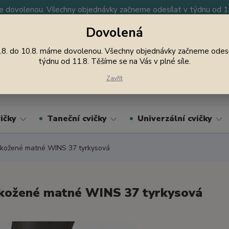
 dovolenou. Všechny objednávky začneme odesílat v týdnu od 11.
Dovolená
y
Nevíte si rady? Zavolejte.
605 747 185
Jsme
.8. do 10.8. máme dovolenou. Všechny objednávky začneme odesí
týdnu od 11.8. Těšíme se na Vás v plné síle.
Hledat
Zavřít
ičky
Taneční cvičky
Univerzální cvičky
kožené matné WINS 37 tyrkysová
kožené matné WINS 37 tyrkysová