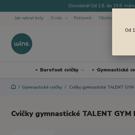
Dovolená! Od 1.8. do 10.8. máme
Jak vybrat boty
O nás
Poštovné
Obchodní podmínk
Od 1
Barefoot cvičky
Gymnastické cv
Gymnastické cvičky
Cvičky gymnastické TALENT GYM 
Cvičky gymnastické TALENT GYM 