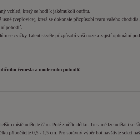
ý vzhled, který se hodí k jakémukoli outfitu.
 usně (vepřovice), která se dokonale přizpůsobí tvaru vašeho chodidla
ní pohodlí.
ům se cvičky Talent skvěle přizpůsobí vaší noze a zajistí optimální pod
radičního řemesla a moderního pohodlí!
elším místě udělejte čáru. Poté změřte délku. To samé lze udělat i se ší
délku připočítejte 0,5 - 1,5 cm. Pro správný výběr bot navštivte sekci n