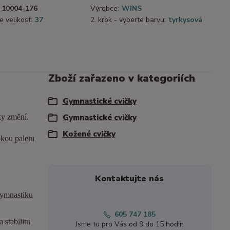
10004-176
Výrobce:
WINS
e velikost:
37
2. krok - vyberte barvu:
tyrkysová
Zboží zařazeno v kategoriích
Gymnastické cvičky
ky změní.
Gymnastické cvičky
Kožené cvičky
okou paletu
Kontaktujte nás
gymnastiku
605 747 185
 stabilitu
Jsme tu pro Vás od 9 do 15 hodin