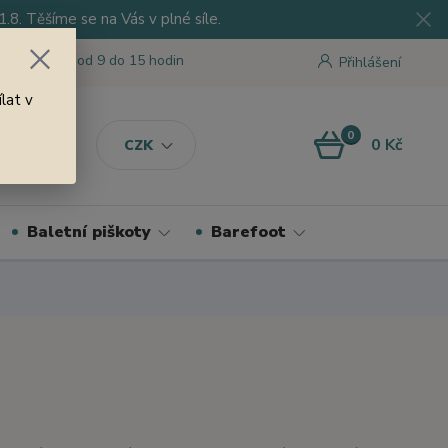
8. Těšíme se na Vás v plné síle.
 tu pro Vás od 9 do 15 hodin
Přihlášení
lat v
0
0 Kč
CZK
Baletní piškoty
Barefoot