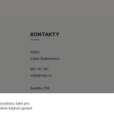
KONTAKTY
WINS
Linda Dedeciusová                             
605 747 185
wins@wins.cz                                         
Jaselská 394
Šenov u N. Jičína
742 42
 souhlasu také pro
žete kdykoli upravit