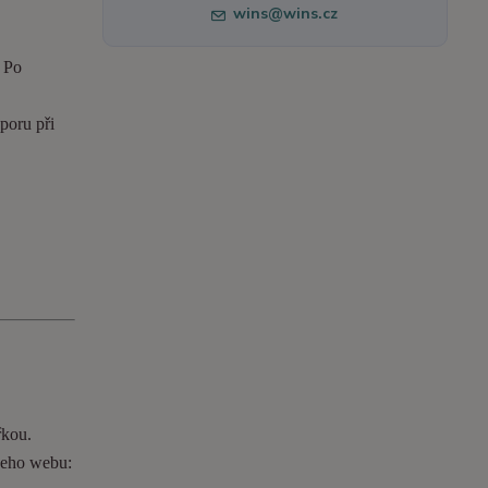
wins@wins.cz
. Po
poru při
řkou.
ašeho webu: