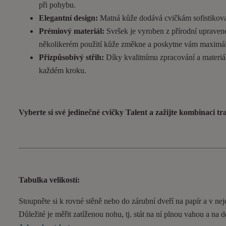
při pohybu.
Elegantní design:
Matná kůže dodává cvičkám sofistikovan
Prémiový materiál:
Svršek je vyroben z přírodní upravené
několikerém použití kůže změkne a poskytne vám maximál
Přizpůsobivý střih:
Díky kvalitnímu zpracování a materiál
každém kroku.
Vyberte si své jedinečné cvičky Talent a zažijte kombinaci t
Tabulka velikostí:
Stoupněte si k rovné stěně nebo do zárubní dveří na papír a v nejd
Důležité je měřit zatíženou nohu, tj. stát na ní plnou vahou a na 