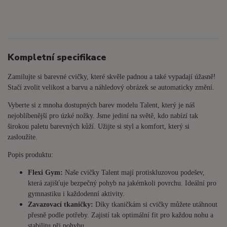
Kompletní specifikace
Zamilujte si barevné cvičky, které skvěle padnou a také vypadají úžasně!
Stačí zvolit velikost a barvu a náhledový obrázek se automaticky změní.
Vyberte si z mnoha dostupných barev modelu Talent, který je náš
nejoblíbenější pro úzké nožky. Jsme jediní na světě, kdo nabízí tak
širokou paletu barevných kůží. Užijte si styl a komfort, který si
zasloužíte.
Popis produktu:
Flexi Gym:
Naše cvičky Talent mají protiskluzovou podešev,
která zajišťuje bezpečný pohyb na jakémkoli povrchu. Ideální pro
gymnastiku i každodenní aktivity.
Zavazovací tkaničky:
Díky tkaničkám si cvičky můžete utáhnout
přesně podle potřeby. Zajistí tak optimální fit pro každou nohu a
stabilitu při pohybu.