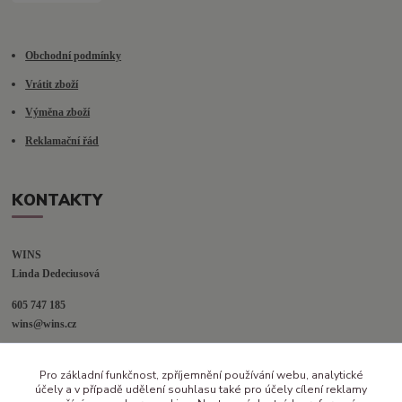
Obchodní podmínky
Vrátit zboží
Výměna zboží
Reklamační řád
KONTAKTY
WINS
Linda Dedeciusová                             
605 747 185
wins@wins.cz                                         
Jaselská 394
Pro základní funkčnost, zpříjemnění používání webu, analytické
Šenov u N. Jičína
účely a v případě udělení souhlasu také pro účely cílení reklamy
742 42