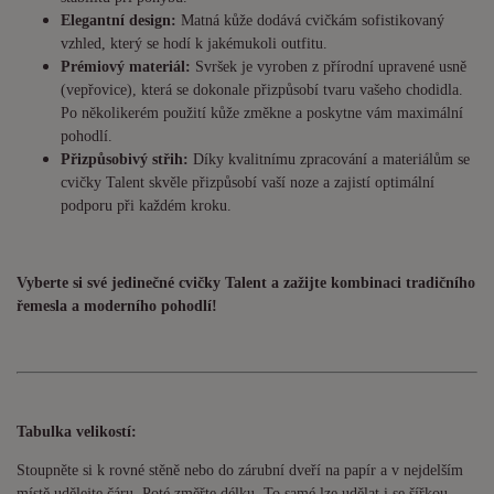
Elegantní design:
Matná kůže dodává cvičkám sofistikovaný
vzhled, který se hodí k jakémukoli outfitu.
Prémiový materiál:
Svršek je vyroben z přírodní upravené usně
(vepřovice), která se dokonale přizpůsobí tvaru vašeho chodidla.
Po několikerém použití kůže změkne a poskytne vám maximální
pohodlí.
Přizpůsobivý střih:
Díky kvalitnímu zpracování a materiálům se
cvičky Talent skvěle přizpůsobí vaší noze a zajistí optimální
podporu při každém kroku.
Vyberte si své jedinečné cvičky Talent a zažijte kombinaci tradičního
řemesla a moderního pohodlí!
Tabulka velikostí:
Stoupněte si k rovné stěně nebo do zárubní dveří na papír a v nejdelším
místě udělejte čáru. Poté změřte délku. To samé lze udělat i se šířkou.